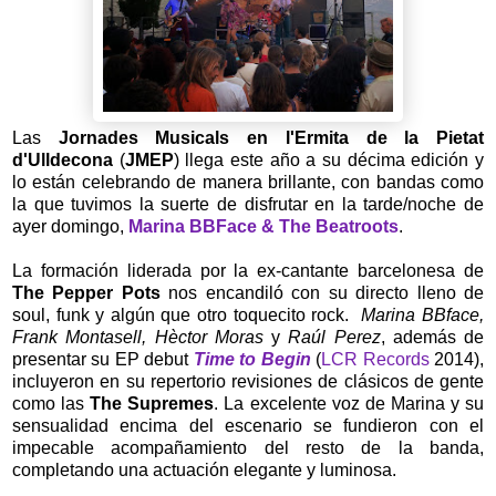
Las
Jornades Musicals en l'Ermita de la Pietat
d'Ulldecona
(
JMEP
) llega este año a su décima edición y
lo están celebrando de manera brillante, con bandas como
la que tuvimos la suerte de disfrutar en la tarde/noche de
ayer domingo,
Marina BBFace & The Beatroots
.
La formación liderada por la ex-cantante barcelonesa de
The Pepper Pots
nos encandiló con su directo lleno de
soul, funk y algún que otro toquecito rock.
Marina BBface,
Frank Montasell, Hèctor Moras
y
Raúl Perez
, además de
presentar su EP debut
Time to Begin
(
LCR Records
2014),
incluyeron en su repertorio revisiones de clásicos de gente
como las
The Supremes
. La excelente voz de Marina y su
sensualidad encima del escenario se fundieron con el
impecable acompañamiento del resto de la banda,
completando una actuación elegante y luminosa.