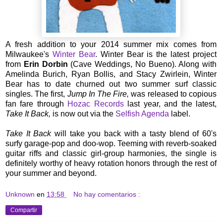
A fresh addition to your 2014 summer mix comes from
Milwaukee's
Winter Bear
. Winter Bear is the latest project
from
Erin Dorbin
(Cave Weddings, No Bueno). Along with
Amelinda Burich, Ryan Bollis, and Stacy Zwirlein, Winter
Bear has to date churned out two summer surf classic
singles. The first,
Jump In The Fire,
was released to copious
fan fare through
Hozac Records
last year, and the latest,
Take It Back,
is now out via the
Selfish Agenda
label.
Take It Back
will take you back with a tasty blend of 60's
surfy garage-pop and doo-wop. Teeming with reverb-soaked
guitar riffs and classic girl-group harmonies, the single is
definitely worthy of heavy rotation honors through the rest of
your summer and beyond.
Unknown
en
13:58
No hay comentarios :
Compartir