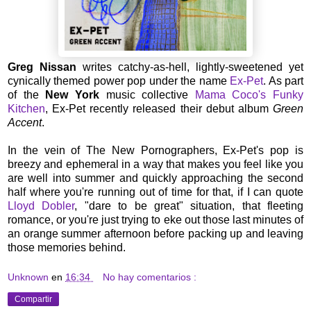
Greg Nissan
writes catchy-as-hell, lightly-sweetened yet
cynically themed power pop under the name
Ex-Pet
. As part
of the
New York
music collective
Mama Coco's Funky
Kitchen
, Ex-Pet recently released their debut album
Green
Accent
.
In the vein of The New Pornographers, Ex-Pet's pop is
breezy and ephemeral in a way that makes you feel like you
are well into summer and quickly approaching the second
half where you're running out of time for that, if I can quote
Lloyd Dobler
, "dare to be great" situation, that fleeting
romance, or you're just trying to eke out those last minutes of
an orange summer afternoon before packing up and leaving
those memories behind.
Unknown
en
16:34
No hay comentarios :
Compartir