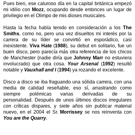
Pues bien, ese caluroso día en la capital británica empezó
mi idilio con
Mozz
, ocupando desde entonces un lugar de
privilegio en el Olimpo de mis dioses musicales.
Hasta la fecha había tenido en consideración a los
The
Smiths
, como no, pero una vez disueltos mi interés por la
carrera de su líder se convirtió en esporádico, casi
inexistente.
Viva Hate
(
1988
), su debut en solitario, fue un
buen disco, pero parecía más otra referencia de los chicos
de Manchester (nadie diría que
Johnny Marr
no estuviera
involucrado) que otra cosa.
Your Arsenal
(
1992
) resultó
notable y
Vauxhall and I
(
1994
) ya rozando el excelente.
Disco a disco se iba fraguando una sólida carrera, con una
media de calidad reseñable, eso sí, arrastrando como
siempre polémicas varias derivadas de su
personalidad.
Después de unos últimos discos irregulares
con críticas dispares, y siete años sin publicar material
nuevo, en el
2004
el Sr.
Morrissey
se nos reinventa con
You are the Quarry
.