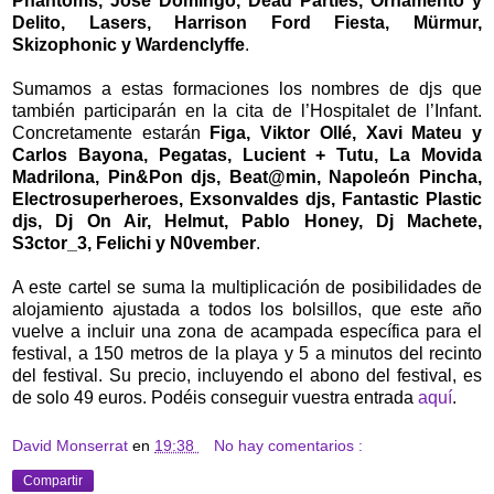
Phantoms, José Domingo, Dead Parties, Ornamento y
Delito, Lasers, Harrison Ford Fiesta, Mürmur,
Skizophonic y Wardenclyffe
.
Sumamos a estas formaciones los nombres de djs que
también participarán en la cita de l’Hospitalet de l’Infant.
Concretamente estarán
Figa, Viktor Ollé, Xavi Mateu y
Carlos Bayona, Pegatas, Lucient + Tutu, La Movida
Madrilona, Pin&Pon djs, Beat@min, Napoleón Pincha,
Electrosuperheroes, Exsonvaldes djs, Fantastic Plastic
djs, Dj On Air, Helmut, Pablo Honey, Dj Machete,
S3ctor_3, Felichi y N0vember
.
A este cartel se suma la multiplicación de posibilidades de
alojamiento ajustada a todos los bolsillos, que este año
vuelve a incluir una zona de acampada específica para el
festival, a 150 metros de la playa y 5 a minutos del recinto
del festival. Su precio, incluyendo el abono del festival, es
de solo 49 euros. Podéis conseguir vuestra entrada
aquí
.
David Monserrat
en
19:38
No hay comentarios :
Compartir