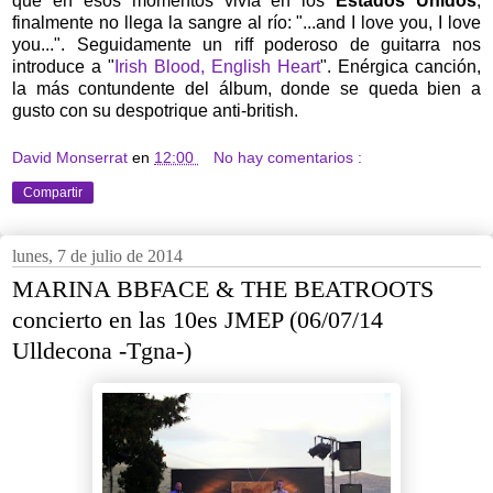
que
en esos momentos vivía en los
Estados Unidos
,
finalmente no llega la sangre al río: "...and I love you, I love
you...". Seguidamente un riff poderoso de guitarra nos
introduce a "
Irish Blood, English Heart
"
. Enérgica canción,
la más contundente del álbum, donde se queda bien a
gusto con su despotrique anti-british.
David Monserrat
en
12:00
No hay comentarios :
Compartir
lunes, 7 de julio de 2014
MARINA BBFACE & THE BEATROOTS
concierto en las 10es JMEP (06/07/14
Ulldecona -Tgna-)