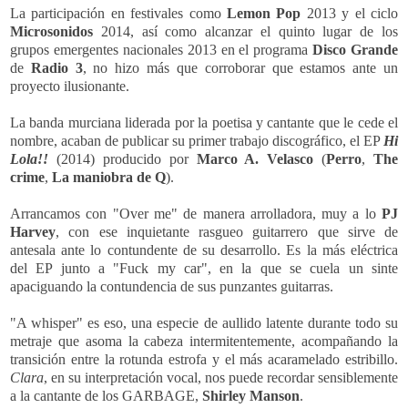
La participación en festivales como
Lemon Pop
2013 y el ciclo
Microsonidos
2014, así como alcanzar el quinto lugar de los
grupos emergentes nacionales 2013 en el programa
Disco Grande
de
Radio 3
, no hizo más que corroborar que estamos ante un
proyecto ilusionante.
La banda murciana liderada por la poetisa y cantante que le cede el
nombre, acaban de publicar su primer trabajo discográfico, el EP
Hi
Lola!!
(2014) producido por
Marco A. Velasco
(
Perro
,
The
crime
,
La maniobra de Q
).
Arrancamos con "Over me" de manera arrolladora, muy a lo
PJ
Harvey
, con ese inquietante rasgueo guitarrero que sirve de
antesala ante lo contundente de su desarrollo. Es la más eléctrica
del EP junto a "Fuck my car", en la que se cuela un sinte
apaciguando la contundencia de sus punzantes guitarras.
"A whisper" es eso, una especie de aullido latente durante todo su
metraje que asoma la cabeza intermitentemente, acompañando la
transición entre la rotunda estrofa y el más acaramelado estribillo.
Clara
, en su interpretación vocal, nos puede recordar sensiblemente
a la cantante de los GARBAGE,
Shirley Manson
.