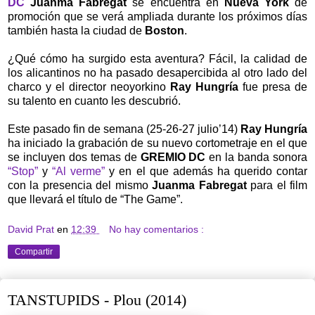
DC
Juanma Fabregat
se encuentra en
Nueva York
de
promoción que se verá ampliada durante los próximos días
también hasta la ciudad de
Boston
.
¿Qué cómo ha surgido esta aventura? Fácil, la calidad de
los alicantinos no ha pasado desapercibida al otro lado del
charco y el director neoyorkino
Ray Hungría
fue presa de
su talento en cuanto les descubrió.
Este pasado fin de semana (25-26-27 julio’14)
Ray Hungría
ha iniciado la grabación de su nuevo cortometraje en el que
se incluyen dos temas de
GREMIO DC
en la banda sonora
“Stop”
y
“Al verme”
y en el que además ha querido contar
con la presencia del mismo
Juanma Fabregat
para el film
que llevará el título de “The Game”.
David Prat
en
12:39
No hay comentarios :
Compartir
TANSTUPIDS - Plou (2014)