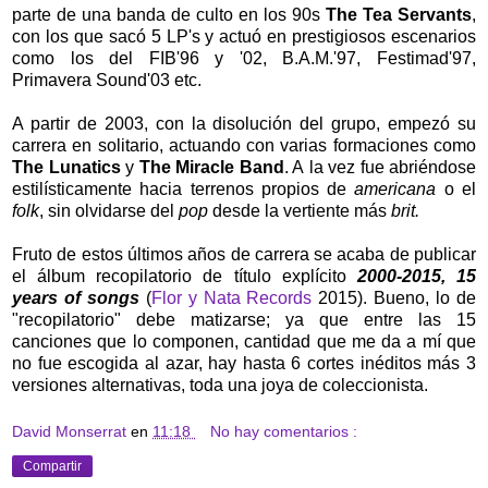
parte de una banda de culto en los 90s
The Tea Servants
,
con los que sacó 5 LP's y actuó en prestigiosos escenarios
como los del FIB'96 y '02, B.A.M.'97, Festimad'97,
Primavera Sound'03 etc.
A partir de 2003, con la disolución del grupo, empezó su
carrera en solitario, actuando con varias formaciones como
The Lunatics
y
The Miracle Band
. A la vez fue abriéndose
estilísticamente hacia terrenos propios de
americana
o el
folk
, sin olvidarse del
pop
desde la vertiente más
brit.
Fruto de estos últimos años de carrera se acaba de publicar
el álbum recopilatorio de título explícito
2000-2015, 15
years of songs
(
Flor y Nata Records
2015). Bueno, lo de
"recopilatorio" debe matizarse; ya que entre las 15
canciones que lo componen, cantidad que me da a mí que
no fue escogida al azar, hay hasta 6 cortes inéditos más 3
versiones alternativas, toda una joya de coleccionista.
David Monserrat
en
11:18
No hay comentarios :
Compartir