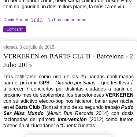
un denominador comú, defensar la cultura del nostre País i
com no, gaudir d'un dels millors plaers, la música en viu.
David Prat
en
17:42
No hay comentarios :
Compartir
viernes, 3 de julio de 2015
VERKEREN en BARTS CLUB - Barcelona - 2
Julio 2015
Tras ratificarse como una de las 25 bandas confirmadas
para el próximo
GPS
–
Girando por Salas
– que les llevará
a ofrecer 7 conciertos por distintas ciudades a partir del
próximo mes de septiembre, los barceloneses
VERKEREN
con su adictivo electro-pop nos hicieron bailar ayer noche
en el
Barts Club
(Bcn) al ritmo de su segundo trabajo
Pudo
Ser Miss Mundo
(
Music Bus Records
2014) con dosis
racionadas del primero
Intervención
(2012) como fueron
“Atención al ciudadano” o “Cuentacuentos”.