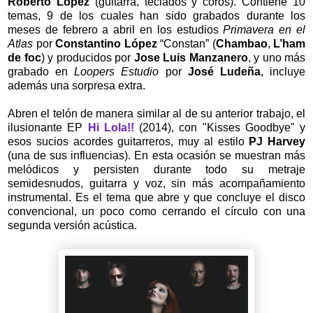
Roberto López
(guitarra, teclados y coros). Contiene 10
temas, 9 de los cuales han sido grabados durante los
meses de febrero a abril en los estudios
Primavera en el
Atlas
por
Constantino López
“Constan” (
Chambao
,
L’ham
de foc
) y producidos por
Jose Luis Manzanero
, y uno más
grabado en
Loopers Estudio
por
José Ludeña
, incluye
además una sorpresa extra.
Abren el telón de manera similar al de su anterior trabajo, el
ilusionante EP
Hi Lola!!
(2014), con "Kisses Goodbye" y
esos sucios acordes guitarreros, muy al estilo
PJ Harvey
(una de sus influencias). En esta ocasión se muestran más
melódicos y persisten durante todo su metraje
semidesnudos, guitarra y voz, sin más acompañamiento
instrumental. Es el tema que abre y que concluye el disco
convencional, un poco como cerrando el círculo con una
segunda versión acústica.