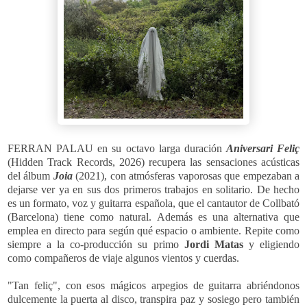
FERRAN PALAU e
n su octavo larga duración
Aniversari Feliç
(Hidden Track Records, 2026)
recupera las sensaciones acústicas
del álbum
Joia
(2021), con atmósferas vaporosas que empezaban a
dejarse ver ya en sus dos primeros trabajos en solitario. De hecho
es un formato, voz y guitarra española, que el cantautor de Collbató
(Barcelona) tiene como natural. Además es una alternativa que
emplea en directo para según qué espacio o ambiente. Repite como
siempre a la co-producción su primo
Jordi Matas
y eligiendo
como compañeros de viaje algunos vientos y cuerdas.
"Tan feliç", con esos mágicos arpegios de guitarra abriéndonos
dulcemente la puerta al disco, transpira paz y sosiego pero también