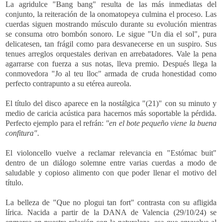
La agridulce "Bang bang" resulta de las más inmediatas del
conjunto, la reiteración de la onomatopeya culmina el proceso. Las
cuerdas siguen mostrando músculo durante su evolución mientras
se consuma otro bombón sonoro. Le sigue
"Un dia el sol", pura
delicatesen, tan frágil como para desvanecerse en un suspiro. Sus
tenues arreglos orquestales derivan en arrebatadores. Vale la pena
agarrarse con fuerza a sus notas, lleva premio. Después llega la
conmovedora "Jo al teu lloc" armada de cruda honestidad como
perfecto contrapunto a su etérea aureola.
El título del disco aparece en la nostálgica "(21)" con su minuto y
medio de caricia acústica para hacernos más soportable la pérdida.
Perfecto ejemplo para el refrán:
"en el bote pequeño viene la buena
confitura"
.
El violoncello vuelve a reclamar relevancia en "Estómac buit"
dentro de un diálogo solemne entre varias cuerdas a modo de
saludable y copioso alimento con que poder llenar el motivo del
título.
La belleza de "Que no plogui tan fort" contrasta con su afligida
lírica. Nacida a partir de la DANA de Valencia (29/10/24) se