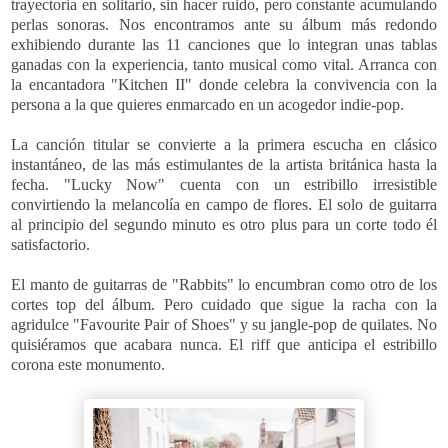
trayectoria en solitario, sin hacer ruido, pero constante acumulando
perlas sonoras. Nos encontramos
ante su álbum más redondo
exhibiendo durante las 11 canciones que lo integran
unas tablas
ganadas con la experiencia, tanto musical como vital. A
rranca con
la encantadora "Kitchen II" donde celebra la convivencia con la
persona a la que quieres enmarcado en un acogedor indie-pop.
La canción titular se convierte a la primera escucha en clásico
instantáneo, de las más estimulantes de la artista británica hasta la
fecha. "Lucky Now" cuenta con un estribillo irresistible
convirtiendo la melancolía en campo de flores. El solo de guitarra
al principio del segundo minuto es otro plus para un corte todo él
satisfactorio.
El manto de guitarras de "Rabbits" lo encumbran como otro de los
cortes top del álbum. Pero cuidado que sigue la racha con la
agridulce "Favourite Pair of Shoes" y su jangle-pop de quilates. No
quisiéramos que acabara nunca. El riff que anticipa el estribillo
corona este monumento.