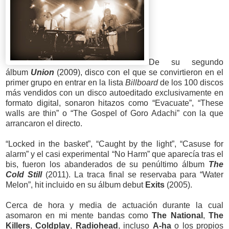
De su segundo
álbum
Union
(2009),
disco con el que se convirtieron
en
el
primer grupo en entrar en la lista
Billboard
de los 100 discos
más vendidos con un disco autoeditado exclusivamente en
formato digital, sonaron hitazos como “Evacuate”, “These
walls are thin” o “The Gospel of Goro Adachi” con la que
arrancaron el directo.
“Locked in the basket”, “Caught by the light”, “Casuse for
alarm” y el casi experimental “No Harm” que aparecía tras el
bis, fueron los abanderados de su penúltimo álbum
The
Cold Still
(2011). La traca final se reservaba para “Water
Melon”, hit incluido en su álbum debut
Exits
(2005).
Cerca de hora y media de actuación durante la cual
asomaron en mi mente bandas como
The National
,
The
Killers
,
Coldplay
,
Radiohead
, incluso
A-ha
o los propios