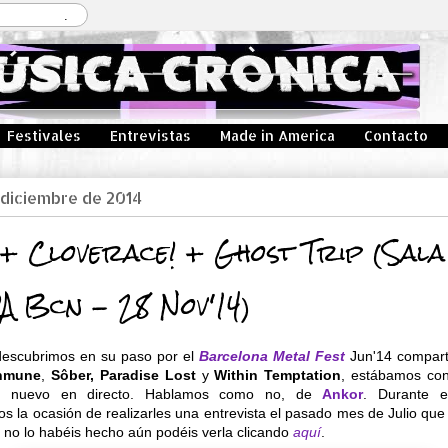
Festivales
Entrevistas
Made in America
Contacto
 diciembre de 2014
 Cloverace! + Ghost Trip (Sala
 Bcn - 28 Nov'14)
descubrimos en su paso por el
Barcelona Metal Fest
Jun'14 compart
nmune
,
Sôber, Paradise Lost
y
Within Temptation
, estábamos con
de nuevo en directo. Hablamos como no, de
Ankor
. Durante e
 la ocasión de realizarles una entrevista el pasado mes de Julio qu
 no lo habéis hecho aún podéis verla clicando
aquí
.