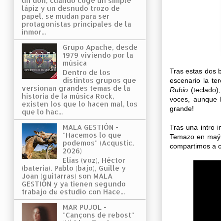
un don, cuando coge un simple
lápiz y un desnudo trozo de
papel, se mudan para ser
protagonistas principales de la
inmor...
Grupo Apache, desde
1979 viviendo por la
música
Tras estas dos 
Dentro de los
distintos grupos que
escenario la te
versionan grandes temas de la
Rubio
(teclado)
historia de la música Rock,
voces, aunque 
existen los que lo hacen mal, los
grande!
que lo hac...
MALA GESTIÓN -
Tras una intro i
"Hacemos lo que
Temazo en maýu
podemos" (Acqustic,
compartimos a c
2026)
Elías (voz), Héctor
(batería), Pablo (bajo), Guille y
Joan (guitarras) son MALA
GESTIÓN y ya tienen segundo
trabajo de estudio con Hace...
MAR PUJOL -
"Cançons de rebost"