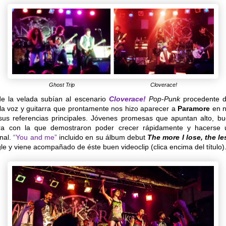
Ghost Trip Cloverace!
e la velada subían al escenario
Cloverace!
Pop-Punk
procedente 
la voz y guitarra que prontamente nos hizo aparecer a
Paramore
en n
us referencias principales. Jóvenes promesas que apuntan alto, b
ra con la que demostraron poder crecer rápidamente y hacerse
nal.
“You and me”
incluido en su álbum debut
The more I lose, the less
gle y viene acompañado de éste buen videoclip (clica encima del título)