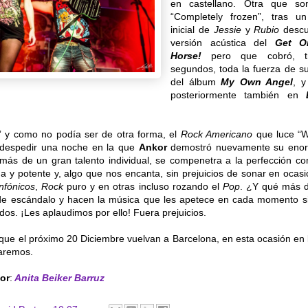
en castellano. Otra que so
“Completely frozen”, tras 
inicial de
Jessie
y
Rubio
descu
versión acústica del
Get O
Horse!
pero que cobró, t
segundos, toda la fuerza de su
del álbum
My Own Angel
,
y
posteriormente también en
L
you” y como no podía ser de otra forma, el
Rock Americano
que luce “W
despedir una noche en la que
Ankor
demostró nuevamente su enor
ás de un gran talento individual, se compenetra a la perfección c
a y potente y, algo que nos encanta, sin prejuicios de sonar en oca
nfónicos
,
Rock
puro
y en otras incluso rozando el
Pop
. ¿Y qué más d
e escándalo y hacen la música que les apetece en cada momento s
dos. ¡Les aplaudimos por ello! Fuera prejuicios.
ue el próximo 20 Diciembre vuelvan a Barcelona, en esta ocasión en
taremos.
or
:
Anita Beiker Barruz