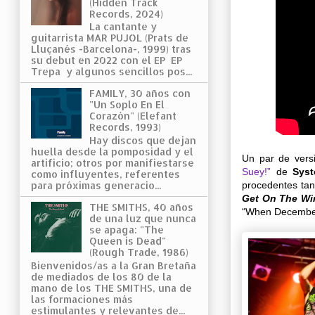
(Hidden Track
Records, 2024)
La cantante y
guitarrista MAR PUJOL (Prats de
Lluçanés -Barcelona-, 1999) tras
su debut en 2022 con el EP EP
Trepa y algunos sencillos pos...
FAMILY, 30 años con
"Un Soplo En El
Corazón" (Elefant
Records, 1993)
Hay discos que dejan
huella desde la pomposidad y el
Un par de vers
artificio; otros por manifiestarse
Suey!”
de
Sys
como influyentes, referentes
procedentes ta
para próximas generacio...
Get On The Wi
THE SMITHS, 40 años
“When December 
de una luz que nunca
se apaga: "The
Queen is Dead"
(Rough Trade, 1986)
Bienvenidos/as a la Gran Bretaña
de mediados de los 80 de la
mano de los THE SMITHS, una de
las formaciones más
estimulantes y relevantes de...