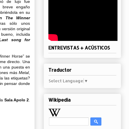
nó de lujo fue
un breve engaño
briéndola en su
n The Winner
ras sólo unos
 versión original
 bueno, incluida
ast song for
ENTREVISTAS + ACÚSTICOS
inner Horse” se
me directo. Una
on una puesta en
Traductor
siones más
Metal
,
a las etiquetas?
Select Language
▼
in pensar donde
Wikipedia
 la
Sala Apolo 2
.