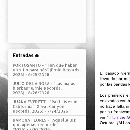
Entradas 🔥
PORTOSANTO - "Ten que haber
un sitio para nós" (Ernie Records,
El pasado vier
2026)
- 6/25/2026
llevando por me
JULIO DE LA ROSA - "Las malas
por las bandas 
hierbas" (Ernie Records,
2026)
- 6/26/2026
Los primeros e
enlazados con bu
JUANA EVERETT - "Past Lives in
no hace falta n
California" (Great Canyon
Records, 2026)
- 7/24/2026
por su frontwo
ver
“Hittin’ the 
RAMONA FLORES - "Aquella luz
Octubre. ¡Al Lor
que apenas recuerdo"
(2026)
- 7/10/2026