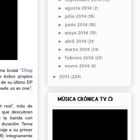
agosto 2014
(2)
►
julio 2014
(19)
►
junio 2014
(18)
►
mayo 2014
(19)
►
abril 2014
(21)
►
marzo 2014
(24)
►
febrero 2014
(29)
►
enero 2014
(9)
►
na brutal
“Chop
e éxitos propios
2013
(224)
►
 de su último EP
made us as one”,
MÚSICA CRÒNICA TV 📺
st rest”, más de
o que descubren
de la banda con
u duración. Tema
aje a su primer
8) íntegramente