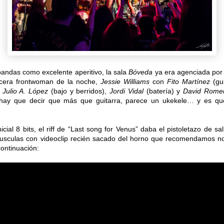
bandas como excelente aperitivo, la sala
Bóveda
ya era agenciada po
rcera frontwoman de la noche,
Jessie Williams
con
Fito Martínez
(gui
,
Julio A. López
(bajo y berridos),
Jordi Vidal
(batería) y
David Rome
hay que decir que más que guitarra, parece un ukekele… y es q
nicial 8 bits, el riff de “Last song for Venus” daba el pistoletazo de sal
sculas con videoclip recién sacado del horno que recomendamos no 
ontinuación: