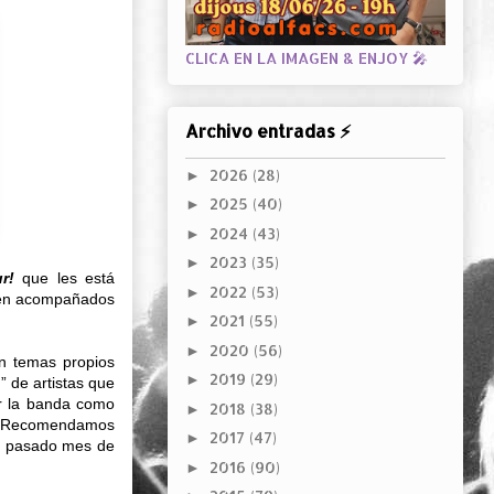
CLICA EN LA IMAGEN & ENJOY 🎤
Archivo entradas ⚡
2026
(28)
►
2025
(40)
►
2024
(43)
►
2023
(35)
►
r!
que les está
2022
(53)
►
en acompañados
2021
(55)
►
2020
(56)
►
on temas propios
2019
(29)
►
” de artistas que
or la banda como
2018
(38)
►
o. Recomendamos
2017
(47)
►
el pasado mes de
2016
(90)
►