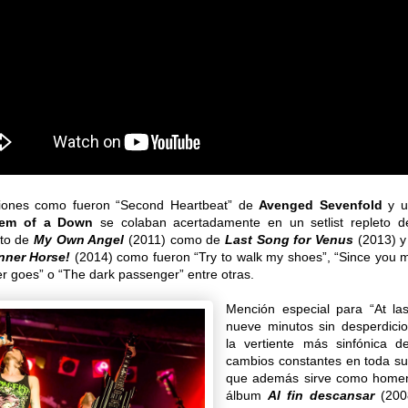
iones como fueron “Second Heartbeat” de
Avenged Sevenfold
y u
tem of a Down
se colaban acertadamente en un setlist repleto d
nto de
My Own Angel
(2011) como de
Last Song for Venus
(2013) y
nner Horse!
(2014) como fueron “Try to walk my shoes”, “Since you 
goes” o “The dark passenger” entre otras.
Mención especial para “At la
nueve minutos sin desperdici
la vertiente más sinfónica 
cambios constantes en toda s
que además sirve como homen
álbum
Al fin descansar
(200