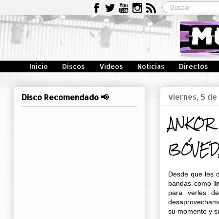
Inicio
Discos
Vídeos
Noticias
Directos
viernes, 5 de
Disco Recomendado 📢
ANKOR +
BÓVEDA
Desde que les 
bandas como
I
para verles 
desaprovechamos
su momento y si