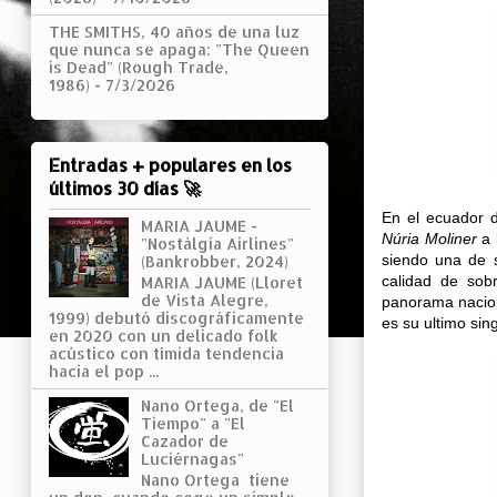
THE SMITHS, 40 años de una luz
que nunca se apaga: "The Queen
is Dead" (Rough Trade,
1986)
- 7/3/2026
Entradas + populares en los
últimos 30 días 🚀
En el ecuador d
MARIA JAUME -
Núria Moliner
a 
"Nostàlgia Airlines"
siendo una de s
(Bankrobber, 2024)
calidad de sob
MARIA JAUME (Lloret
de Vista Alegre,
panorama nacio
1999) debutó discográficamente
es su ultimo sin
en 2020 con un delicado folk
acústico con tímida tendencia
hacia el pop ...
Nano Ortega, de "El
Tiempo" a "El
Cazador de
Luciérnagas"
Nano Ortega tiene