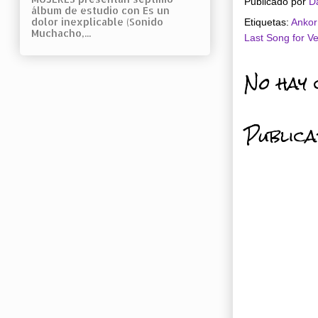
Publicado por
D
álbum de estudio con Es un
dolor inexplicable (Sonido
Etiquetas:
Anko
Muchacho,...
Last Song for 
No hay 
Public