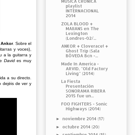
MÚSICA CRÓNICA
playlist
INTERNACIONAL
2014
ZOLA BLOOD +
MAIIANS en The
Lexington
(Londres-02/...
r
Ankor
. Sobre el
ANKOR + Cloverace! +
tarras y voces),
Ghost Trip (Sala
u
a la guitarra y
BÓVEDA Bcn -...
ue
David
es muy
Made In America -
ARVID, "Old Factory
Living" (2014)
ida a su directo.
La Fiesta
dejéis de ver y
Presentación
SONORAMA RIBERA
2015 fue un...
FOO FIGHTERS - Sonic
Highways (2014)
noviembre 2014
(17)
►
octubre 2014
(20)
►
septiembre 2014
(15)
►