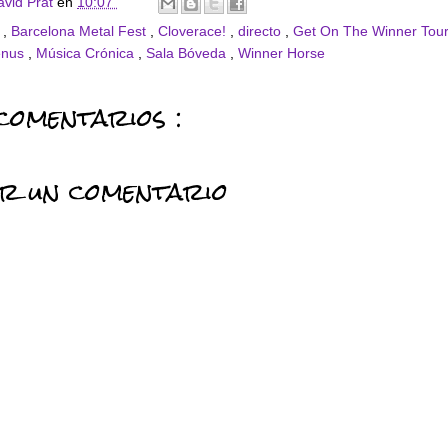
avid Prat
en
10:07
r
,
Barcelona Metal Fest
,
Cloverace!
,
directo
,
Get On The Winner Tou
Venus
,
Música Crónica
,
Sala Bóveda
,
Winner Horse
comentarios :
ar un comentario