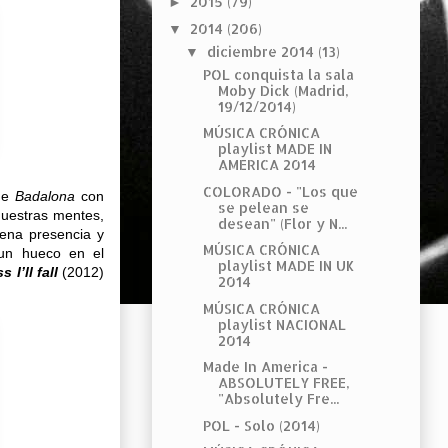
2015
(79)
►
2014
(206)
▼
diciembre 2014
(13)
▼
POL conquista la sala
Moby Dick (Madrid,
19/12/2014)
MÚSICA CRÓNICA
playlist MADE IN
AMERICA 2014
COLORADO - "Los que
de
Badalona
con
se pelean se
uestras mentes,
desean" (Flor y N...
uena presencia y
MÚSICA CRÓNICA
 un hueco en el
playlist MADE IN UK
 I’ll fall
(2012)
2014
.
MÚSICA CRÓNICA
playlist NACIONAL
2014
Made In America -
ABSOLUTELY FREE,
"Absolutely Fre...
POL - Solo (2014)