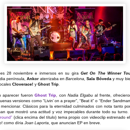
nes 28 noviembre e inmersos en su gira
Get On The Winner Tou
dia península,
Ankor
aterrizaba en
Barcelona,
Sala Bóveda
y muy bi
locales
Cloverace!
y
Ghost Trip
.
n aparecer fueron
Ghost Trip
, con
Nadia Elgabu
al frente, ofrecier
enas versiones como “Livin’ on a prayer”, “Beat it” o “Ender Sandman
i mencionar. Clásicos para la eternidad culminados con nota tanto p
man que mostró una actitud y voz impecables durante todo su turn
Ground”
(clica encima del título) tema propio con videoclip estrenado 
o! como díria
Joan Laporta
, que anuncian EP en breve.