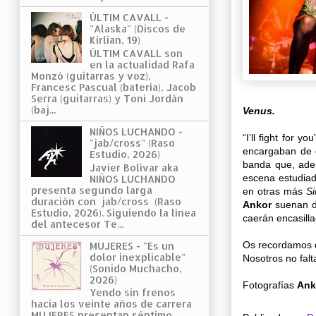
ÚLTIM CAVALL -
"Alaska" (Discos de
Kirlian, 19)
ÚLTIM CAVALL son
en la actualidad Rafa
Monzó (guitarras y voz),
Francesc Pascual (batería), Jacob
Serra (guitarras) y Toni Jordán
(baj...
Venus.
NIÑOS LUCHANDO -
“I’ll fight for 
"jab/cross" (Raso
encargaban de 
Estudio, 2026)
banda que, adem
Javier Bolívar aka
escena estudiad
NIÑOS LUCHANDO
presenta segundo larga
en otras más
Si
duración con jab/cross (Raso
Ankor
suenan d
Estudio, 2026). Siguiendo la línea
caerán encasilla
del antecesor Te...
Os recordamos q
MUJERES - "Es un
dolor inexplicable"
Nosotros no fal
(Sonido Muchacho,
2026)
Fotografías
Ank
Yendo sin frenos
hacia los veinte años de carrera
MUJERES presentan séptimo