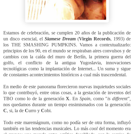
Estamos de celebración, se cumplen 20 años de la publicación de
un disco esencial, el
Siamese Dream
(
Virgin Records
, 1993) de
los THE SMASHING PUMPKINS. Vamos a contextualizarlo:
principios de los
90,
en el mundo se respiraban aires convulsos y de
cambios con la caída del muro de
Berlín
, la primera guerra del
golfo, el conflicto de la antigua
Yugoslavia,
innovaciones
tecnológicas como la implantación de Internet... Un suma y sigue
de constantes acontecimientos históricos a cual más trascendental.
En medio de este panorama florecieron nuevas inquietudes sociales
lo que contribuyó, entre otras cosas, a la gestación de inventos del
TBO
como lo de la generación
X
. En
Spain
,
como "
is different",
nos quedamos durante un tiempo ensimismados con la generación
C
, si, la de
C
urro y
C
obi
.
Todo este maremágnum, como no podía ser de otra forma, influyó
también en las tendencias musicales. Lo más
cool
del momento era