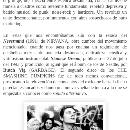
el grunge; una mezcla entre estética desaliñada, con la camisa de
franela a cuadros como referente fundamental, rebeldía depresiva y
batido musical de punk, noise-rock y hardcore. Un revoltijo un
tanto desconcertante, por momentos con aires sospechosos de puro
marketing.
En estas que nos encontrábamos aún con la resaca del
Nevermind
(1991) de NIRVANA, obra cumbre del movimiento
mencionado,
cuando nos pasa por encima un regimiento de
decibelios mezcla de potencia desbocada, delicadeza acústica y
virtuosismo instrumental:
Siamese Dream
, publicado el 27 de julio
del 1993
y producido, al igual que el álbum de los de Seattle, por
Butch Vig
(GARBAGE)
.
El segundo disco de los THE
SMASHING PUMPKINS
fue de todo menos convencional,
provocando la reinvención de conceptos del rock que hasta la fecha
parecían estancados y dando una nueva vuelta de tuerca a lo que se
empezaba a conocer como
sonido
alternativo
.