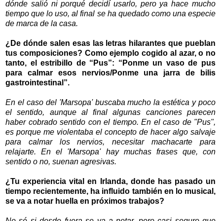
dónde salió ni porqué decidí usarlo, pero ya hace mucho
tiempo que lo uso, al final se ha quedado como una especie
de marca de la casa.
¿De dónde salen esas las letras hilarantes que pueblan
tus composiciones? Como ejemplo cogido al azar, o no
tanto, el estribillo de “Pus”: “Ponme un vaso de pus
para calmar esos nervios/Ponme una jarra de bilis
gastrointestinal”.
En el caso del 'Marsopa' buscaba mucho la estética y poco
el sentido, aunque al final algunas canciones parecen
haber cobrado sentido con el tiempo. En el caso de "Pus",
es porque me violentaba el concepto de hacer algo salvaje
para calmar los nervios, necesitar machacarte para
relajarte. En el 'Marsopa' hay muchas frases que, con
sentido o no, suenan agresivas.
¿Tu experiencia vital en Irlanda, donde has pasado un
tiempo recientemente, ha influido también en lo musical,
se va a notar huella en próximos trabajos?
No sé si desde fuera se va a notar, pero casi seguro que