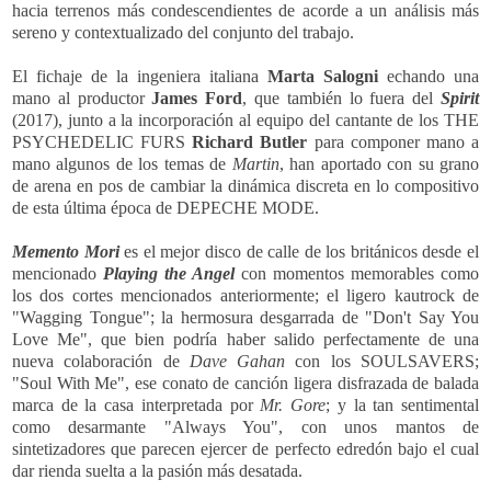
hacia terrenos más condescendientes de acorde a un análisis más
sereno y contextualizado del conjunto del trabajo.
El fichaje de la ingeniera italiana
Marta Salogni
echando una
mano al productor
James Ford
, que también lo fuera del
Spirit
(2017), junto a la incorporación al equipo del cantante de los THE
PSYCHEDELIC FURS
Richard Butler
para componer mano a
mano algunos de los temas de
Martin
, han aportado con su grano
de arena en pos de cambiar la dinámica discreta en lo compositivo
de esta última época de DEPECHE MODE.
Memento Mori
es el
mejor disco de calle de los británicos desde el
mencionado
Playing the Angel
con
momentos memorables como
los dos cortes mencionados anteriormente; el ligero kautrock de
"Wagging Tongue"; la hermosura desgarrada de "Don't Say You
Love Me", que bien podría haber salido perfectamente de una
nueva colaboración de
Dave
Gahan
con los SOULSAVERS;
"Soul With Me", ese conato de canción ligera disfrazada de balada
marca de la casa interpretada por
Mr. Gore
; y la tan sentimental
como desarmante "Always You", con unos mantos de
sintetizadores que parecen ejercer de perfecto edredón bajo el cual
dar rienda suelta a la pasión más desatada.