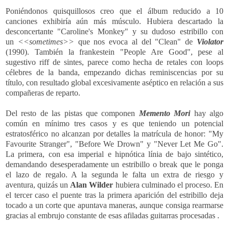
Poniéndonos quisquillosos creo que el álbum reducido a 10
canciones exhibiría aún más músculo. Hubiera descartado la
desconcertante "Caroline's Monkey" y su dudoso estribillo con
un
<<sometimes>>
que nos evoca al del "Clean" de
Violator
(1990). También la frankestein "People Are Good", pese al
sugestivo riff de sintes, parece como hecha de retales con loops
célebres de la banda, empezando dichas reminiscencias por su
título, con resultado global excesivamente aséptico en relación a sus
compañeras de reparto.
Del resto de las pistas que componen
Memento Mori
hay algo
común en mínimo tres casos y es que teniendo un potencial
estratosférico no alcanzan por detalles la matrícula de honor: "My
Favourite Stranger", "Before We Drown" y "Never Let Me Go".
La primera, con esa imperial e hipnótica línia de bajo sintético,
demandando desesperadamente un estribillo o break que le ponga
el lazo de regalo. A la segunda le falta un extra de riesgo y
aventura, quizás un
Alan Wilder
hubiera culminado el proceso. En
el tercer caso el puente tras la primera aparición del estribillo deja
tocado a un corte que apuntava maneras, aunque consiga rearmarse
gracias al embrujo constante de esas afiladas guitarras procesadas .