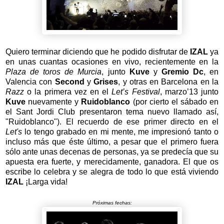
Quiero terminar diciendo que he podido disfrutar de
IZAL
ya
en unas cuantas ocasiones en vivo, recientemente en la
Plaza de toros de Murcia
, junto
Kuve
y
Gremio Dc
, en
Valencia con
Second
y
Grises
, y otras en Barcelona en la
Razz
o la primera vez en el
Let’s Festival
, marzo’13 junto
Kuve
nuevamente y
Ruidoblanco
(por cierto el sábado en
el Sant Jordi Club presentaron tema nuevo llamado así,
"Ruidoblanco"). El recuerdo de ese primer directo en el
Let's
lo tengo grabado en mi mente, me impresionó tanto o
incluso más que éste último, a pesar que el primero fuera
sólo ante unas decenas de personas, ya se predecía que su
apuesta era fuerte, y merecidamente, ganadora. El que os
escribe lo celebra y se alegra de todo lo que está viviendo
IZAL
¡Larga vida!
Próximas fechas: