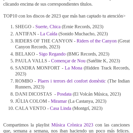
clicando encima de sus correspondientes títulos.
TOP10 con los discos de 2023 que más han captado tu atención>
SHEGO -
Suerte, Chica
(Ernie Records, 2023)
ANTIFAN -
La Caída
(Sonido Muchacho, 2023)
RIDERS OF THE CANYON -
Riders of the Canyon
(Great
Canyon Records, 2023)
BELAKO -
Sigo Regando
(BMG Records, 2023)
PAULA VALLS -
Començar de Nou
(Satélite K, 2023)
SANDRA MONFORT -
La Mona
(Hidden Track Records,
2023)
ROMBO -
Plaers i terrors del confort domèstic
(The Indian
Runners, 2023)
DANI DICOSTAS -
Posdata
(El Volcán Música, 2023)
JÚLIA COLOM -
Miramar
(La Castanya, 2023)
CALA VENTO -
Casa Linda
(Montgrí, 2023)
Compartimos la playlist
Música Crònica 2023
con las canciones
que, semana a semana, nos iban haciendo un poco más felices.