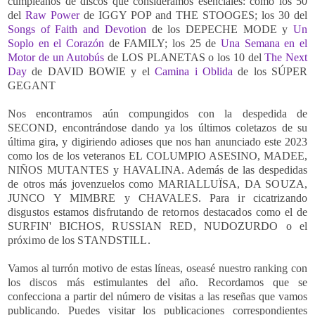
cumpleaños de discos que consideramos esenciales: como los 50
del
Raw Power
de IGGY POP and THE STOOGES; los 30 del
Songs of Faith and Devotion
de los DEPECHE MODE y
Un
Soplo en el Corazón
de FAMILY; los 25 de
Una Semana en el
Motor de un Autobús
de LOS PLANETAS o los 10 del
The Next
Day
de DAVID BOWIE y el
Camina i Oblida
de los SÚPER
GEGANT
Nos encontramos aún compungidos con la despedida de
SECOND, encontrándose dando ya los últimos coletazos de su
última gira, y digiriendo adioses que nos han anunciado este 2023
como los de los veteranos EL COLUMPIO ASESINO, MADEE,
NIÑOS MUTANTES y HAVALINA. Además de las despedidas
de otros más jovenzuelos como MARIALLUÏSA
, DA SOUZA,
JUNCO Y MIMBRE y CHAVALES. Para ir cicatrizando
disgustos estamos disfrutando de retornos destacados como el de
SURFIN' BICHOS, RUSSIAN RED, NUDOZURDO o el
próximo de los STANDSTILL.
Vamos al turrón motivo de estas líneas, oseasé nuestro ranking con
los discos más estimulantes del año. Recordamos que se
confecciona a partir del número de visitas a las reseñas que vamos
publicando. Puedes visitar los publicaciones correspondientes