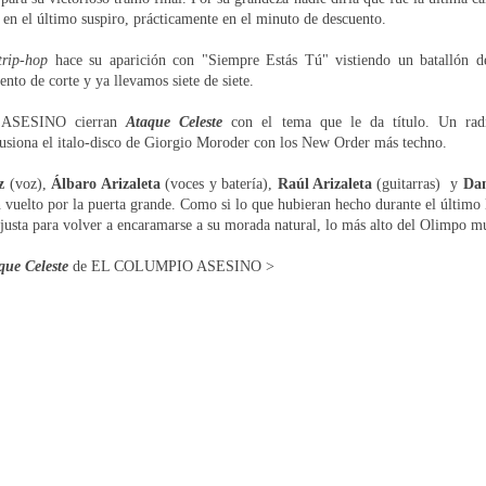
da en el último suspiro, prácticamente en el minuto de descuento.
trip-hop
hace su aparición con "Siempre Estás Tú" vistiendo un batallón d
ento de corte y ya llevamos siete de siete.
ASESINO cierran
Ataque Celeste
con el tema que le da título. Un radi
fusiona el italo-disco de Giorgio Moroder con los New Order más techno.
z
(voz),
Álbaro Arizaleta
(voces y batería),
Raúl Arizaleta
(guitarras) y
Dan
n vuelto por la puerta grande. Como si lo que hubieran hecho durante el último 
a justa para volver a encaramarse a su morada natural, lo más alto del Olimpo mus
que Celeste
de EL COLUMPIO ASESINO >