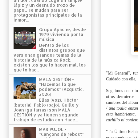
un don, cuando coge un simple
lápiz y un desnudo trozo de
papel, se mudan para ser
protagonistas principales de la
inmor...
Grupo Apache, desde
1979 viviendo por la
música
Dentro de los
distintos grupos que
versionan grandes temas de la
historia de la música Rock,
existen los que lo hacen mal, los
que lo hac...
"Mi General", tur
Cuidado con ella, 
MALA GESTIÓN -
"Hacemos lo que
podemos" (Acqustic,
Seguimos con ritm
2026)
otros derroteros
Elías (voz), Héctor
cumbres del álbu
(batería), Pablo (bajo), Guille y
/ una toalla ensan
Joan (guitarras) son MALA
esta hambrienta,
GESTIÓN y ya tienen segundo
trabajo de estudio con Hace...
cuchillo ni corder
MAR PUJOL -
"Tu Último Relato"
"Cançons de rebost"
preparándonos así 