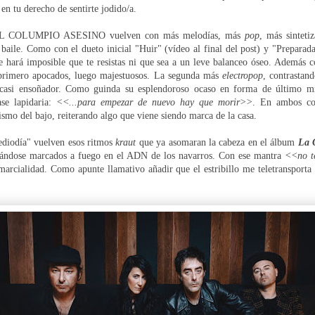
 en tu derecho de sentirte jodido/a.
 EL COLUMPIO ASESINO vuelven con más melodías, más
pop
, más sinteti
 baile. Como con el dueto inicial "Huir" (vídeo al final del post) y "Prepara
 hará imposible que te resistas ni que sea a un leve balanceo óseo. Además c
 primero apocados, luego majestuosos. La segunda más
electropop
, contrastand
o casi ensoñador. Como guinda su esplendoroso ocaso en forma de último mi
ase lapidaria:
<<...para empezar de nuevo hay que morir>>
. En ambos co
smo del bajo, reiterando algo que viene siendo marca de la casa.
diodía" vuelven esos ritmos
kraut
que ya asomaran la cabeza en el álbum
La 
edándose marcados a fuego en el ADN de los navarros. Con ese mantra
<<no t
arcialidad. Como apunte llamativo añadir que el estribillo me teletransporta 