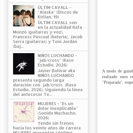
ÚLTIM CAVALL -
"Alaska" (Discos de
Kirlian, 19)
ÚLTIM CAVALL son
en la actualidad Rafa
Monzó (guitarras y voz),
Francesc Pascual (batería), Jacob
Serra (guitarras) y Toni Jordán
(baj...
NIÑOS LUCHANDO -
"jab/cross" (Raso
Estudio, 2026)
Javier Bolívar aka
A modo de guinda
NIÑOS LUCHANDO
realizado unos r
presenta segundo larga
"Preparada", respe
duración con jab/cross (Raso
Estudio, 2026). Siguiendo la línea
del antecesor Te...
MUJERES - "Es un
dolor inexplicable"
(Sonido Muchacho,
2026)
Yendo sin frenos
hacia los veinte años de carrera
MUJERES presentan séptimo