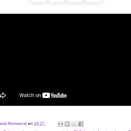
avid Monserrat
en
19:27