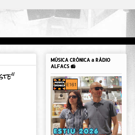
MÚSICA CRÒNICA a RÀDIO
ALFACS 📻
ste"