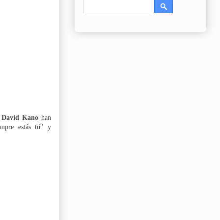
y
David Kano
han
empre estás tú" y