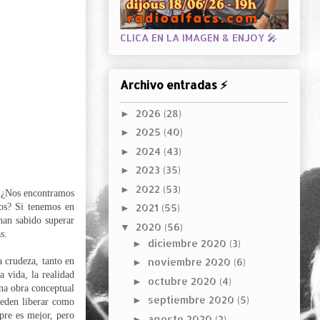
CLICA EN LA IMAGEN & ENJOY 🎤
Archivo entradas ⚡
2026
(28)
►
2025
(40)
►
2024
(43)
►
2023
(35)
►
2022
(53)
►
 ¿Nos encontramos
ños? Si tenemos en
2021
(55)
►
han sabido superar
2020
(56)
▼
s.
diciembre 2020
(3)
►
a crudeza, tanto en
noviembre 2020
(6)
►
a vida, la realidad
octubre 2020
(4)
►
na obra conceptual
septiembre 2020
(5)
►
pueden liberar como
mpre es mejor, pero
agosto 2020
(2)
►