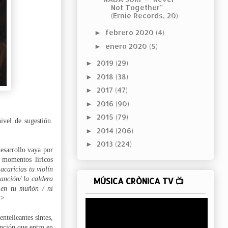
Not Together"
(Ernie Records, 20)
febrero 2020
(4)
►
enero 2020
(5)
►
2019
(29)
►
2018
(38)
►
2017
(47)
►
2016
(90)
►
2015
(79)
►
ivel de sugestión.
2014
(206)
►
2013
(224)
►
esarrollo vaya por
 momentos líricos
acaricias tu violín
canción/ la caldera
MÚSICA CRÒNICA TV 📺
 en tu muñón / ni
>>
ntelleantes sintes,
anción que entro en