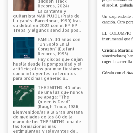
(Hidden Track
el set-list, graba
Records, 2024)
La cantante y
guitarrista MAR PUJOL (Prats de
Un sorprendente
Lluçanés -Barcelona-, 1999) tras
canción. Otro port
su debut en 2022 con el EP EP
Trepa y algunos sencillos pos...
EL COLUMPIO 
instrumental que 
FAMILY, 30 años con
"Un Soplo En El
Corazón" (Elefant
Cristina Martíne
Records, 1993)
sintetizadores) ha
Hay discos que dejan
coger la carrerill
huella desde la pomposidad y el
artificio; otros por manifiestarse
Gózalo con el
Ata
como influyentes, referentes
para próximas generacio...
THE SMITHS, 40 años
de una luz que nunca
se apaga: "The
Queen is Dead"
(Rough Trade, 1986)
Bienvenidos/as a la Gran Bretaña
de mediados de los 80 de la
mano de los THE SMITHS, una de
las formaciones más
estimulantes y relevantes de...