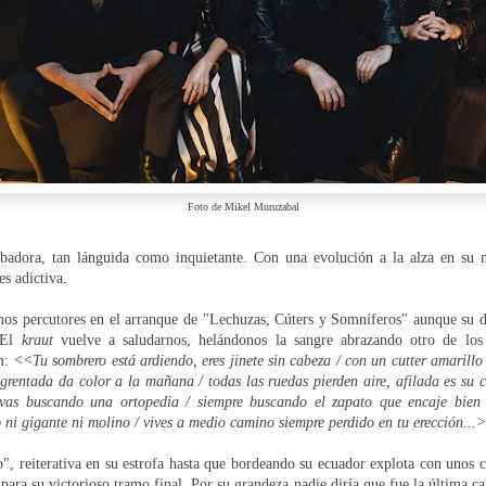
Foto de Mikel Muruzabal
badora, tan lánguida como inquietante. Con una evolución a la alza en su n
.
es adictiva
os percutores en el arranque de "Lechuzas, Cúters y Somníferos" aunque su d
. El
kraut
vuelve a saludarnos, helándonos la sangre abrazando otro de los
m:
<<Tu sombrero está ardiendo, eres jinete sin cabeza / con un cutter amarillo 
grentada da color a la mañana / todas las ruedas pierden aire, afilada es su 
 vas buscando una ortopedia / siempre buscando el zapato que encaje bien
o ni gigante ni molino / vives a medio camino siempre perdido en tu erección...
, reiterativa en su estrofa hasta que bordeando su ecuador explota con unos ce
para su victorioso tramo final. Por su grandeza nadie diría que fue la última c