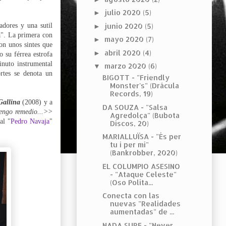
julio 2020
(5)
►
zadores y una sutil
junio 2020
(5)
►
da". La primera con
mayo 2020
(7)
►
on unos sintes que
abril 2020
(4)
►
o su férrea estrofa
nuto instrumental
marzo 2020
(6)
▼
rtes se denota un
BIGOTT - "Friendly
Monster's" (Drácula
Records, 19)
Gallina
(2008) y a
DA SOUZA - "Salsa
engo remedio...>>
Agredolça" (Bubota
al "
Pedro Navaja
"
Discos, 20)
MARIALLUÏSA - "És per
tu i per mi"
(Bankrobber, 2020)
EL COLUMPIO ASESINO
- "Ataque Celeste"
(Oso Polita...
Conecta con las
nuevas "Realidades
aumentadas" de ...
NADA SURF - "Never