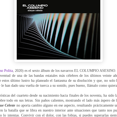
so Polita
, 2020) es el sexto álbum de los navarros EL COLUMPIO ASESINO.
uventud de una de las bandas estatales más célebres de los últimos veinte a
e estos último lustro ha planeado el fantasma de su disolución y que, no solo 
ue le han dado una vuelta de tuerca a su sonido, pues bueno, llámalo como quiera
rísticas del cuarteto desde su nacimiento hacia finales de los noventa, ha sido l
re todo en sus letras. Sin paños calientes, mostrando el lado más áspero de l
ue Celeste
no aporta cambio alguno en ese aspecto, resultando prácticamente u
n la batalla que se libra en nuestro interior ante situaciones que tanto nos 
s o lo intentas. Convivir con el dolor, con las fobias, si puedes superarlas sie