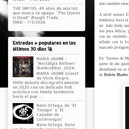
sino también estás
THE SMITHS, 40 años de una luz
que nunca se apaga: "The Queen
A nivel sonoro
is Dead" (Rough Trade,
tendencia hacia el
1986)
- 7/3/2026
un halo
funky
que
son pura delicia;
con un estribill
sellado con la fr
Entradas + populares en los
marcado protagoni
últimos 30 días 🚀
En "Sirenas de Me
MARIA JAUME -
"Nostàlgia Airlines"
partir de ahí qu
(Bankrobber, 2024)
ahondando en su m
MARIA JAUME (Lloret
de
Rubén Blades
.
de Vista Alegre,
1999) debutó discográficamente
en 2020 con un delicado folk
acústico con tímida tendencia
hacia el pop ...
Nano Ortega, de "El
Tiempo" a "El
Cazador de
Luciérnagas"
Nano Ortega tiene