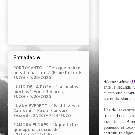
Entradas 🔥
PORTOSANTO - "Ten que haber
un sitio para nós" (Ernie Records,
2026)
- 6/25/2026
Ataque Celeste
(
O
JULIO DE LA ROSA - "Las malas
ante la segunda j
hierbas" (Ernie Records,
cuenta que durant
2026)
- 6/26/2026
esa crisis, sino q
JUANA EVERETT - "Past Lives in
Una de las caracte
California" (Great Canyon
Records, 2026)
- 7/24/2026
su sonido como sob
más hiriente.
Ataq
RAMONA FLORES - "Aquella luz
poniendo el foco e
que apenas recuerdo"
destruir, tu elige
(2026)
- 7/10/2026