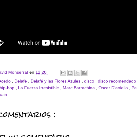
avid Monserrat
en
12:20
 Acedo
,
Delafé
,
Delafé y las Flores Azules
,
disco
,
disco recomendad
hip-hop
,
La Fuerza Irresistible
,
Marc Barrachina
,
Oscar D'aniello
,
Pa
pain
comentarios :
ar un comentario