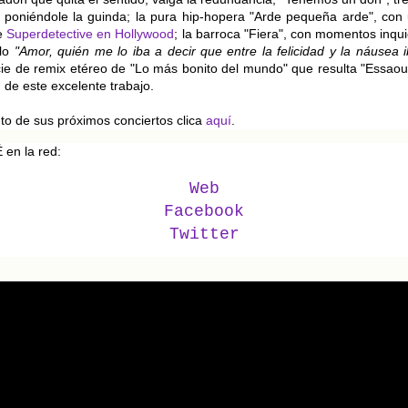
 poniéndole la guinda; la pura hip-hopera "Arde pequeña arde", con 
e
Superdetective en Hollywood
; la barroca "Fiera", con momentos inqu
llo
"Amor, quién me lo iba a decir que entre la felicidad y la náusea ib
ie de remix etéreo de "Lo más bonito del mundo" que resulta "Essaoui
n de este excelente trabajo.
nto de sus próximos conciertos clica
aquí
.
en la red:
Web
Facebook
Twitter