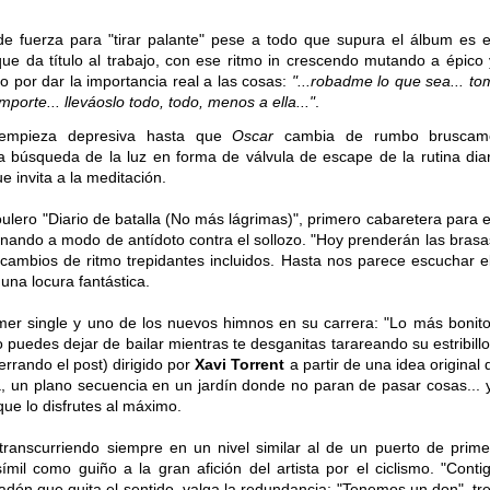
e fuerza para "tirar palante" pese a todo que supura el álbum es e
l que da título al trabajo, con ese ritmo in crescendo mutando a épico
o por dar la importancia real a las cosas:
"...robadme lo que sea... to
porte... lleváoslo todo, todo, menos a ella..."
.
 empieza depresiva hasta que
Oscar
cambia de rumbo bruscame
la búsqueda de la luz en forma de válvula de escape de la rutina diar
e invita a la meditación.
oulero "Diario de batalla (No más lágrimas)", primero cabaretera para 
onando a modo de antídoto contra el sollozo. "Hoy prenderán las brasa
 cambios de ritmo trepidantes incluidos. Hasta nos parece escuchar e
una locura fantástica.
mer single y uno de los nuevos himnos en su carrera: "Lo más bonit
puedes dejar de bailar mientras te desganitas tarareando su estribill
errando el post) dirigido por
Xavi Torrent
a partir de una idea original 
a, un plano secuencia en un jardín donde no paran de pasar cosas...
ue lo disfrutes al máximo.
transcurriendo siempre en un nivel similar al de un puerto de prime
símil como guiño a la gran afición del artista por el ciclismo. "Cont
ladón que quita el sentido, valga la redundancia; "Tenemos un don", 