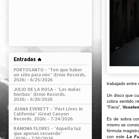
Entradas 🔥
PORTOSANTO - "Ten que haber
un sitio para nós" (Ernie Records,
2026)
- 6/25/2026
trabajado entre 
JULIO DE LA ROSA - "Las malas
hierbas" (Ernie Records,
Un disco que c
2026)
- 6/26/2026
cobra sentido re
"Fiera",
Voxele
JUANA EVERETT - "Past Lives in
California" (Great Canyon
Records, 2026)
- 7/24/2026
Es de sobra con
mismo se conside
RAMONA FLORES - "Aquella luz
fórmula magistra
que apenas recuerdo"
con este
La Fu
(2026)
- 7/10/2026