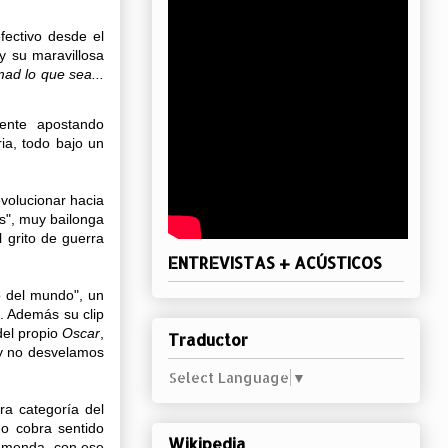
fectivo desde el
 y su maravillosa
mad lo que sea...
nte apostando
ia, todo bajo un
evolucionar hacia
s", muy bailonga
l grito de guerra
ENTREVISTAS + ACÚSTICOS
o del mundo", un
o. Además su clip
del propio
Oscar
,
Traductor
 y no desvelamos
Select Language
▼
ra categoría del
igo cobra sentido
Wikipedia
tremenda, con ese