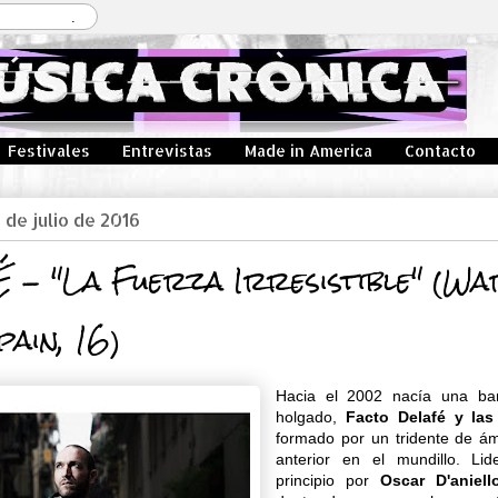
Festivales
Entrevistas
Made in America
Contacto
 de julio de 2016
 - "La Fuerza Irresistible" (W
pain, 16)
Hacia el 2002 nacía una b
holgado,
Facto Delafé y las
formado por un tridente de ám
anterior en el mundillo. Li
principio por
Oscar D'aniell