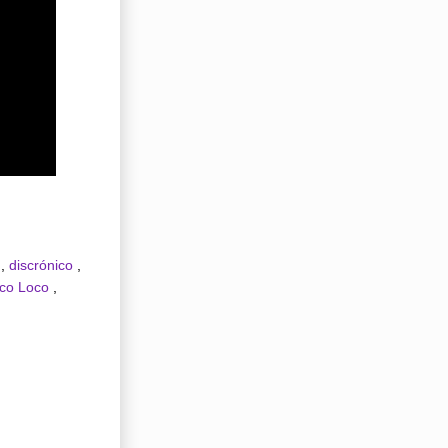
o
,
discrónico
,
co Loco
,