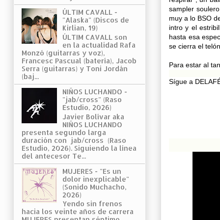
sampler soulero
ÚLTIM CAVALL -
muy a lo BSO d
"Alaska" (Discos de
intro y el estribi
Kirlian, 19)
hasta esa espec
ÚLTIM CAVALL son
en la actualidad Rafa
se cierra el teló
Monzó (guitarras y voz),
Francesc Pascual (batería), Jacob
Para estar al ta
Serra (guitarras) y Toni Jordán
(baj...
Sígue a DELAFÉ 
NIÑOS LUCHANDO -
"jab/cross" (Raso
Estudio, 2026)
Javier Bolívar aka
NIÑOS LUCHANDO
presenta segundo larga
duración con jab/cross (Raso
Estudio, 2026). Siguiendo la línea
del antecesor Te...
MUJERES - "Es un
dolor inexplicable"
(Sonido Muchacho,
2026)
Yendo sin frenos
hacia los veinte años de carrera
MUJERES presentan séptimo