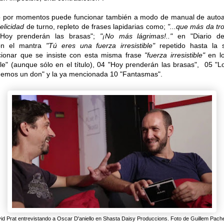
o por momentos puede funcionar también a modo de manual de autoa
elicidad
de turno, repleto de frases lapidarias como;
"...que más da tr
oy prenderán las brasas";
"¡No más lágrimas!.."
en "Diario de
on el mantra
"Tú eres una fuerza irresistible"
repetido hasta la 
cionar que se insiste con esta misma frase
"fuerza irresistible"
en lo
ble" (aunque sólo en el título), 04 "Hoy prenderán las brasas", 05 "
emos un don" y la ya mencionada 10 "Fantasmas".
id Prat entrevistando a Oscar D'aniello en Shasta Daisy Produccions. Foto de Guillem Pach