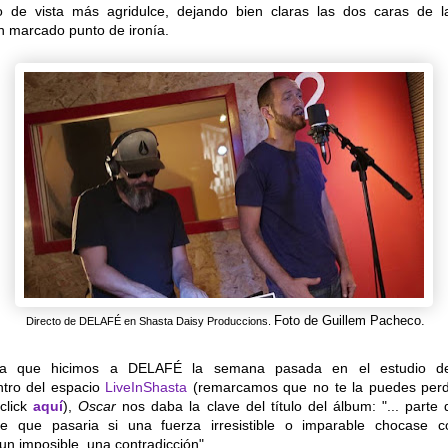
 de vista más agridulce, dejando bien claras las dos caras de 
 marcado punto de ironía.
Foto de Guillem Pacheco.
Directo de DELAFÉ en Shasta Daisy Produccions.
sta que hicimos a DELAFÉ la semana pasada en el estudio 
tro del espacio
LiveInShasta
(remarcamos que no te la puedes perd
click
aquí
),
Oscar
nos daba la clave del título del álbum: "... parte
ce que pasaria si una fuerza irresistible o imparable chocase c
 un imposible, una contradicción".