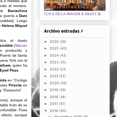
sta a medida que
ando el nombre.
rc Barrachina
CLICA EN LA IMAGEN & ENJOY 🎤
la puerta a
Dani
tualidad). Luego
e
Helena Miquel
Archivo entradas ⚡
ica el dueto
2026
(28)
►
sistible
(
Warner
2025
(40)
►
m producido y
2024
(43)
 Puerto de Santa
►
ueva York con el
2023
(35)
►
atham
, quien ha
2022
(53)
►
 Eyed Peas
.
2021
(55)
►
rida
en “Contigo
2020
(56)
►
 dueto
Priscila
en
2019
(29)
►
y “Essaouira”.
2018
(38)
►
lona), aunque el
2017
(47)
►
table fruto de su
confundible. Pues
2016
(90)
▼
 efecto, aunque
diciembre 2016
(11)
►