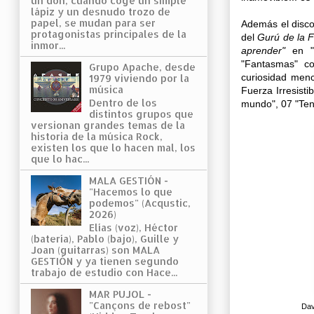
un don, cuando coge un simple
lápiz y un desnudo trozo de
papel, se mudan para ser
Además el disc
protagonistas principales de la
del
Gurú de la F
inmor...
aprender"
en "H
"Fantasmas" c
Grupo Apache, desde
curiosidad men
1979 viviendo por la
música
Fuerza Irresisti
Dentro de los
mundo", 07 "Ten
distintos grupos que
versionan grandes temas de la
historia de la música Rock,
existen los que lo hacen mal, los
que lo hac...
MALA GESTIÓN -
"Hacemos lo que
podemos" (Acqustic,
2026)
Elías (voz), Héctor
(batería), Pablo (bajo), Guille y
Joan (guitarras) son MALA
GESTIÓN y ya tienen segundo
trabajo de estudio con Hace...
MAR PUJOL -
"Cançons de rebost"
Dav