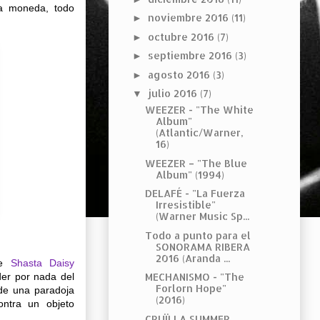
la moneda, todo
noviembre 2016
(11)
►
octubre 2016
(7)
►
septiembre 2016
(3)
►
agosto 2016
(3)
►
julio 2016
(7)
▼
WEEZER - "The White
Album"
(Atlantic/Warner,
16)
WEEZER – "The Blue
Album" (1994)
DELAFÉ - "La Fuerza
Irresistible"
(Warner Music Sp...
Todo a punto para el
SONORAMA RIBERA
2016 (Aranda ...
de
Shasta Daisy
er por nada del
MECHANISMO - "The
Forlorn Hope"
 de una paradoja
(2016)
ontra un objeto
CRUÏLLA SUMMER