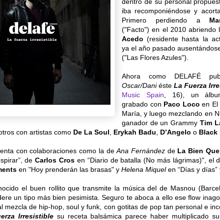
dentro de su personal propue
iba recomponiéndose y acort
Primero perdiendo a
Ma
("Facto") en el 2010 abriendo 
Acedo
(residente hasta la ac
ya el año pasado ausentándos
("Las Flores Azules").
Ahora como DELAFÉ publ
Oscar/Dani
éste
La Fuerza Irre
Music Spain
, 16), un álbu
grabado con
Paco Loco
en El
María, y luego mezclando en N
ganador de un Grammy
Tim L
otros con artistas como
De La Soul
,
Erykah Badu
,
D’Angelo
o
Black
uenta con colaboraciones como la de
Ana Fernández
de
La Bien Que
spirar”, de
Carlos Cros
en “Diario de batalla (No más lágrimas)", el
ments
en "Hoy prenderán las brasas" y
Helena Miquel
en “Días y días” 
ocido el buen rollito que transmite la música del de Masnou (Barce
re un tipo más bien pesimista. Seguro te aboca a ello ese flow inago
l mezcla de hip-hop, soul y funk, con gotitas de pop tan personal e in
erza Irresistible
su receta balsámica parece haber multiplicado su