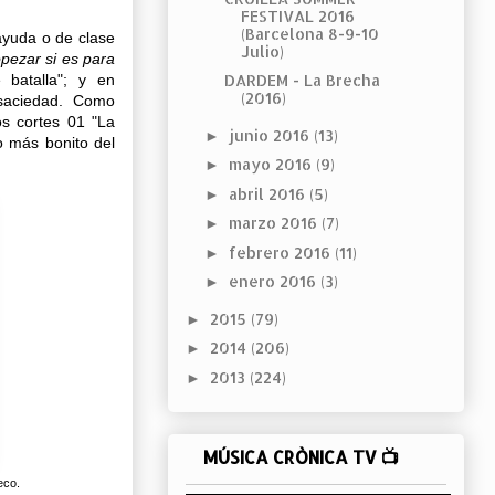
FESTIVAL 2016
(Barcelona 8-9-10
yuda o de clase
Julio)
opezar si es para
 batalla"; y en
DARDEM - La Brecha
(2016)
saciedad. Como
s cortes 01 "La
junio 2016
(13)
►
Lo más bonito del
mayo 2016
(9)
►
abril 2016
(5)
►
marzo 2016
(7)
►
febrero 2016
(11)
►
enero 2016
(3)
►
2015
(79)
►
2014
(206)
►
2013
(224)
►
MÚSICA CRÒNICA TV 📺
eco.