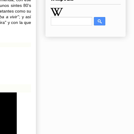
unos sintes 80's
ietantes como su
a a vivir"
;
y así
ra" y con la que