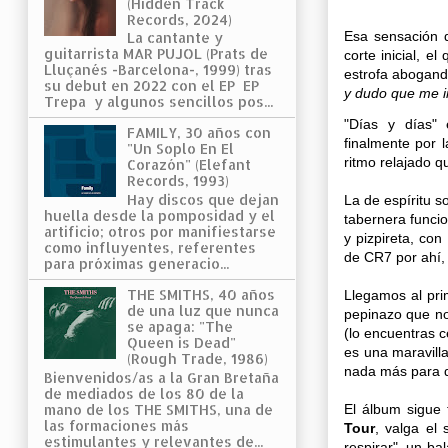
(Hidden Track
Records, 2024)
Esa sensación d
La cantante y
guitarrista MAR PUJOL (Prats de
corte inicial, e
Lluçanés -Barcelona-, 1999) tras
estrofa abogand
su debut en 2022 con el EP EP
y dudo que me im
Trepa y algunos sencillos pos...
"Días y días"
FAMILY, 30 años con
finalmente por 
"Un Soplo En El
ritmo relajado qu
Corazón" (Elefant
Records, 1993)
Hay discos que dejan
La de espíritu s
huella desde la pomposidad y el
tabernera funci
artificio; otros por manifiestarse
y pizpireta, con
como influyentes, referentes
de CR7 por ahí, 
para próximas generacio...
THE SMITHS, 40 años
Llegamos al pri
de una luz que nunca
pepinazo que no 
se apaga: "The
(lo encuentras c
Queen is Dead"
es una maravill
(Rough Trade, 1986)
nada más para q
Bienvenidos/as a la Gran Bretaña
de mediados de los 80 de la
El álbum sigue 
mano de los THE SMITHS, una de
las formaciones más
Tour
, valga el 
estimulantes y relevantes de...
respirar", un ba