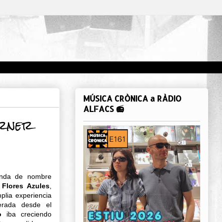
MÚSICA CRÒNICA a RÀDIO
ALFACS 📻
arner
anda de nombre
 Flores Azules
,
plia experiencia
derada desde el
o
iba creciendo