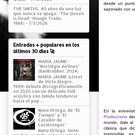
desde un punto
THE SMITHS, 40 años de una luz
sazonado con un
que nunca se apaga: "The Queen
is Dead" (Rough Trade,
1986)
- 7/3/2026
Entradas + populares en los
últimos 30 días 🚀
MARIA JAUME -
"Nostàlgia Airlines"
(Bankrobber, 2024)
MARIA JAUME (Lloret
de Vista Alegre,
1999) debutó discográficamente
en 2020 con un delicado folk
acústico con tímida tendencia
hacia el pop ...
Nano Ortega, de "El
En la entrevi
Tiempo" a "El
Produccions
den
Cazador de
mundo, dale al 
Luciérnagas"
clásica que di
Nano Ortega tiene
inamovible... es