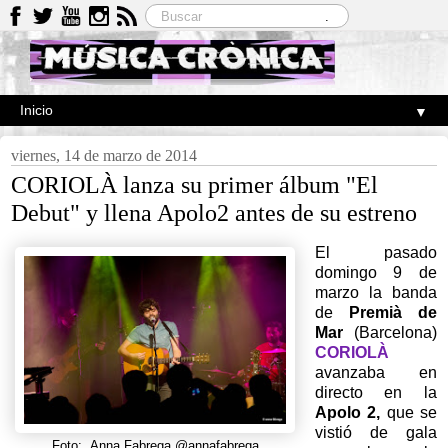
▼
viernes, 14 de marzo de 2014
CORIOLÀ lanza su primer álbum "El
Debut" y llena Apolo2 antes de su estreno
El pasado
domingo 9 de
marzo la banda
de
Premià de
Mar
(Barcelona)
CORIOLÀ
avanzaba en
directo en la
Apolo 2,
que se
vistió de gala
Foto: Anna Fabrega @annafabrega