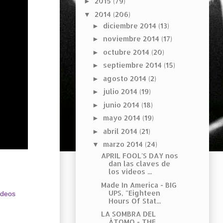
2015
(79)
►
2014
(206)
▼
diciembre 2014
(13)
►
noviembre 2014
(17)
►
octubre 2014
(20)
►
septiembre 2014
(15)
►
agosto 2014
(2)
►
julio 2014
(19)
►
junio 2014
(18)
►
mayo 2014
(19)
►
abril 2014
(21)
►
marzo 2014
(24)
▼
APRIL FOOL'S DAY nos
dan las claves de
los vídeos ...
Made In America - BIG
UPS, "Eighteen
ídeos
Hours Of Stat...
LA SOMBRA DEL
ÁTOMO - THE