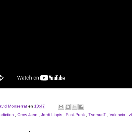
avid Monserrat
en
19:47
adiction
,
Crow Jane
,
Jordi Llopis
,
Post-Punk
,
TversusT
,
Valencia
,
v