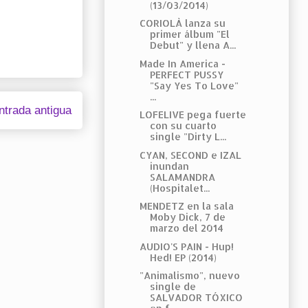
(13/03/2014)
CORIOLÀ lanza su
primer álbum "El
Debut" y llena A...
Made In America -
PERFECT PUSSY
"Say Yes To Love"
...
ntrada antigua
LOFELIVE pega fuerte
con su cuarto
single "Dirty L...
CYAN, SECOND e IZAL
inundan
SALAMANDRA
(Hospitalet...
MENDETZ en la sala
Moby Dick, 7 de
marzo del 2014
AUDIO'S PAIN - Hup!
Hed! EP (2014)
"Animalismo", nuevo
single de
SALVADOR TÓXICO