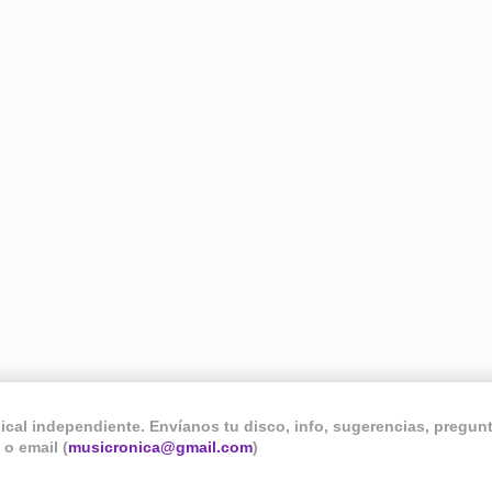
sical independiente. Envíanos tu disco, info, sugerencias, pregu
) o email (
musicronica@gmail.com
)