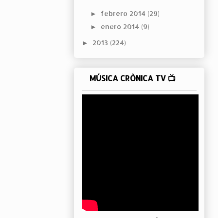
febrero 2014
(29)
►
enero 2014
(9)
►
2013
(224)
►
MÚSICA CRÒNICA TV 📺