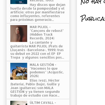
No hay 
Records, 1993)
Hay discos que dejan
huella desde la pomposidad y el
artificio; otros por manifiestarse
Public
como influyentes, referentes
para próximas generacio...
MAR PUJOL -
"Cançons de rebost"
(Hidden Track
Records, 2024)
La cantante y
guitarrista MAR PUJOL (Prats de
Lluçanés -Barcelona-, 1999) tras
su debut en 2022 con el EP EP
Trepa y algunos sencillos pos...
MALA GESTIÓN -
"Hacemos lo que
podemos" (Acqustic,
2026)
Elías (voz), Héctor
(batería), Pablo (bajo), Guille y
Joan (guitarras) son MALA
GESTIÓN y ya tienen segundo
trabajo de estudio con Hace...
ÚLTIM CAVALL -