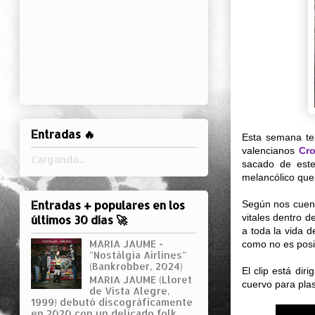
Entradas 🔥
Esta semana t
valencianos
Cr
Cargando...
sacado de este
melancólico que 
Entradas + populares en los
Según nos cue
vitales dentro d
últimos 30 días 🚀
a toda la vida d
MARIA JAUME -
como no es posib
"Nostàlgia Airlines"
(Bankrobber, 2024)
El clip está dir
MARIA JAUME (Lloret
cuervo para pla
de Vista Alegre,
1999) debutó discográficamente
en 2020 con un delicado folk