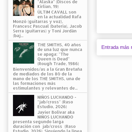
"Alaska" (Discos de
Kirlian, 19)
ÚLTIM CAVALL son
en la actualidad Rafa
Monzó (guitarras y voz),
Francesc Pascual (batería), Jacob
Serra (guitarras) y Toni Jordán
(baj...
THE SMITHS, 40 años
Entrada más r
de una luz que nunca
se apaga: "The
Queen is Dead"
(Rough Trade, 1986)
Bienvenidos/as a la Gran Bretaña
de mediados de los 80 de la
mano de los THE SMITHS, una de
las formaciones más
estimulantes y relevantes de...
NIÑOS LUCHANDO -
"jab/cross" (Raso
Estudio, 2026)
Javier Bolívar aka
NIÑOS LUCHANDO
presenta segundo larga
duración con jab/cross (Raso
Estudio, 2026). Siguiendo la línea