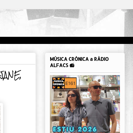
MÚSICA CRÒNICA a RÀDIO
ALFACS 📻
 JANE,