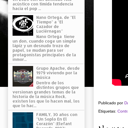
acústico con tímida tendencia
hacia el pop ...
Nano Ortega, de "El
Tiempo" a "El
Cazador de
Luciérnagas"
Nano Ortega tiene
un don, cuando coge un simple
lápiz y un desnudo trozo de
papel, se mudan para ser
protagonistas principales de la
inmor...
Grupo Apache, desde
1979 viviendo por la
música
Dentro de los
distintos grupos que
versionan grandes temas de la
historia de la música Rock,
existen los que lo hacen mal, los
Publicado por
D
que lo hac...
Etiquetas:
Contr
FAMILY, 30 años con
"Un Soplo En El
Corazón" (Elefant