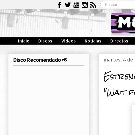
Inicio
Discos
Vídeos
Noticias
Directos
martes, 4 de
Disco Recomendado 📢
Estreno
"Wait f