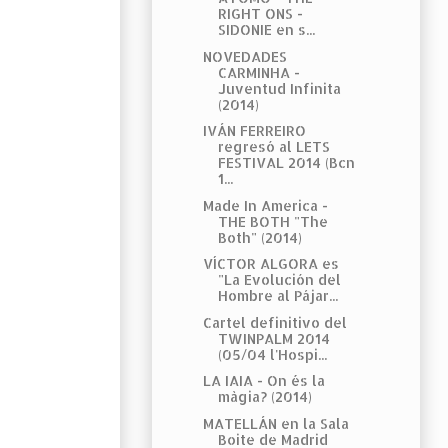
RIGHT ONS -
SIDONIE en s...
NOVEDADES
CARMINHA -
Juventud Infinita
(2014)
IVÁN FERREIRO
regresó al LETS
FESTIVAL 2014 (Bcn
1...
Made In America -
THE BOTH "The
Both" (2014)
VÍCTOR ALGORA es
"La Evolución del
Hombre al Pájar...
Cartel definitivo del
TWINPALM 2014
(05/04 l'Hospi...
LA IAIA - On és la
màgia? (2014)
MATELLÁN en la Sala
Boite de Madrid