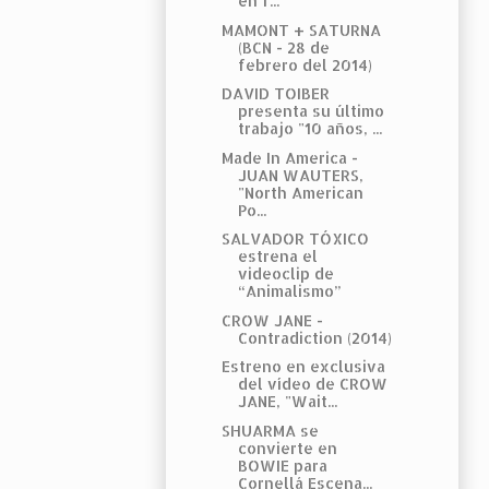
en f...
MAMONT + SATURNA
(BCN - 28 de
febrero del 2014)
DAVID TOIBER
presenta su último
trabajo "10 años, ...
Made In America -
JUAN WAUTERS,
"North American
Po...
SALVADOR TÓXICO
estrena el
videoclip de
“Animalismo”
CROW JANE -
Contradiction (2014)
Estreno en exclusiva
del vídeo de CROW
JANE, "Wait...
SHUARMA se
convierte en
BOWIE para
Cornellá Escena...