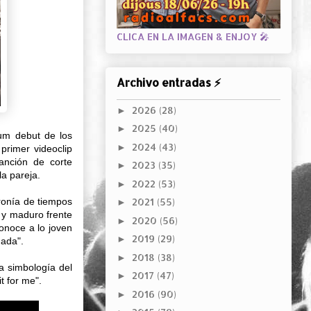
CLICA EN LA IMAGEN & ENJOY 🎤
Archivo entradas ⚡
2026
(28)
►
2025
(40)
►
bum debut de los
2024
(43)
►
primer videoclip
anción de corte
2023
(35)
►
la pareja.
2022
(53)
►
cronía de tiempos
2021
(55)
►
o y maduro frente
2020
(56)
►
conoce a lo joven
2019
(29)
►
mada".
2018
(38)
►
a simbología del
2017
(47)
►
t for me".
2016
(90)
►