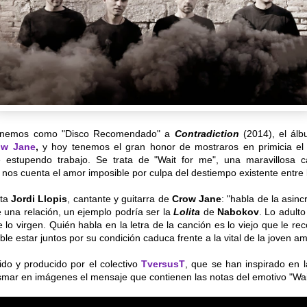
enemos como "Disco Recomendado" a
Contradiction
(2014), el ál
ow Jane
,
y hoy tenemos el gran honor de mostraros en primicia el 
 estupendo trabajo. Se trata de "Wait for me", una maravillosa c
nos cuenta el amor imposible por culpa del destiempo existente entre 
nta
Jordi Llopis
, cantante y guitarra de
Crow Jane
: "habla de la asin
e una relación, un ejemplo podría ser la
Lolita
de
Nabokov
. Lo adult
e lo virgen. Quién habla en la letra de la canción es lo viejo que le re
le estar juntos por su condición caduca frente a la vital de la joven a
igido y producido por el colectivo
TversusT
,
que se han inspirado en l
smar en imágenes el mensaje que contienen las notas del emotivo "Wai