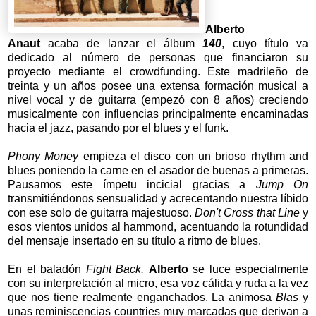
Alberto
Anaut
acaba de lanzar el álbum
140
, cuyo título va
dedicado al número de personas que financiaron su
proyecto mediante el crowdfunding. Este madrileño de
treinta y un años posee una extensa formación musical a
nivel vocal y de guitarra (empezó con 8 años) creciendo
musicalmente con influencias principalmente encaminadas
hacia el jazz, pasando por el blues y el funk.
Phony Money
empieza el disco con un brioso rhythm and
blues poniendo la carne en el asador de buenas a primeras.
Pausamos este ímpetu incicial gracias a
Jump On
transmitiéndonos sensualidad y acrecentando nuestra líbido
con ese solo de guitarra majestuoso.
Don't Cross that Line
y
esos vientos unidos al hammond, acentuando la rotundidad
del mensaje insertado en su título a ritmo de blues.
En el baladón
Fight Back,
Alberto
se luce especialmente
con su interpretación al micro, esa voz cálida y ruda a la vez
que nos tiene realmente enganchados. La animosa
Blas
y
unas reminiscencias countries muy marcadas que derivan a