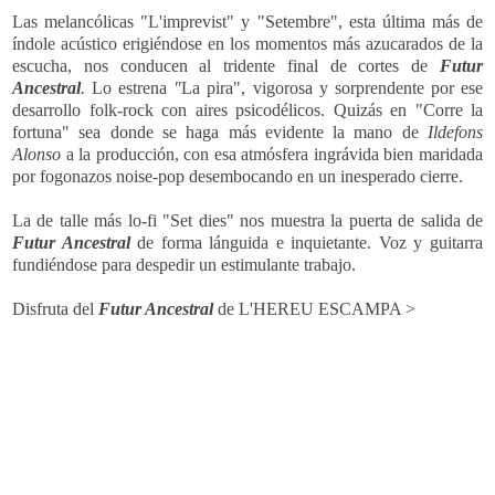
Las melancólicas "
L'imprevist" y "
Setembre", esta última más de
índole acústico erigiéndose en los momentos más azucarados de la
escucha, nos conducen al tridente final de cortes de
Futur
Ancestral
.
Lo estrena
"
La pira",
vigorosa y sorprendente por ese
desarrollo folk-rock con aires psicodélicos
. Quizás en "
Corre la
fortuna" sea donde se haga más evidente la mano de
Ildefons
Alonso
a la producción, con esa atmósfera ingrávida bien maridada
por fogonazos noise-pop desembocando en un inesperado cierre.
La de talle más lo-fi "Set dies" nos muestra la puerta de salida de
Futur Ancestral
de forma lánguida e inquietante. Voz y guitarra
fundiéndose para despedir un estimulante trabajo.
Disfruta del
Futur Ancestral
de L'HEREU ESCAMPA >