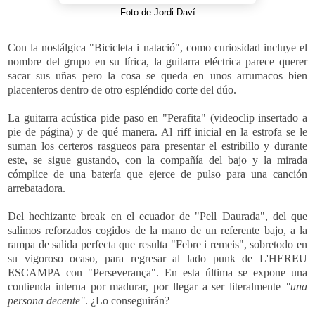
Foto de Jordi Daví
Con la nostálgica "
Bicicleta i natació", como curiosidad incluye el
nombre del grupo en su lírica, la guitarra eléctrica parece querer
sacar sus uñas pero la cosa se queda en unos arrumacos bien
placenteros dentro de otro espléndido corte del dúo.
La guitarra acústica pide paso en "Perafita" (videoclip insertado a
pie de página) y de qué manera. Al riff inicial en la estrofa se le
suman los certeros rasgueos para presentar el estribillo y durante
este, se sigue gustando, con la compañía del bajo y la mirada
cómplice de una batería que ejerce de pulso para una canción
arrebatadora.
Del hechizante break en el ecuador de "Pell Daurada", del que
salimos reforzados cogidos de la mano de un referente bajo, a la
rampa de salida perfecta que resulta "
Febre i remeis", sobretodo en
su vigoroso ocaso, para regresar al lado punk de L'HEREU
ESCAMPA con "Perseverança". En esta última se expone una
contienda interna por madurar, por llegar a ser literalmente
"una
persona decente"
. ¿Lo conseguirán?