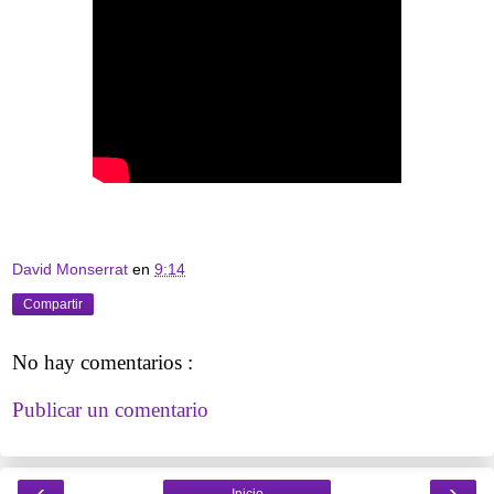
David Monserrat
en
9:14
Compartir
No hay comentarios :
Publicar un comentario
‹
›
Inicio