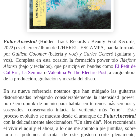
Futur Ancestral
(Hidden Track Records / Beauty Fool Records,
2022) es el tercer álbum de L'HEREU ESCAMPA, banda formada
por
Guillem Colomer
(batería y voz) y
Carles Generó
(guitarra y
voz). Completa en esta ocasión la formación power trio
Ildefons
Alonso
(bajo y teclados),
que participa en bandas como
El Petit de
Cal Eril
,
La Sentina
o
Valentina & The Electric Post
,
a cargo ahora
de la producción, grabación y mezcla del disco.
En su nueva referencia notamos que han mitigado las guitarras
distorsionadas rebajando considerablemente la intensidad power-
pop / emo-punk de antaño para habitar en terrenos más serenos y
sosegados, conservando intacta la vertiente más "emo". Este
proceso evolutivo se muestra desde el arranque de
Futur Ancestral
con la delicadamente aleccionadora "
Un altre dia". Nos recomienda
el vivir el aquí y el ahora, a lo que me apunto a pie juntillas, sobre
todo si podemos disfrutar de este gustoso corte plenamente,