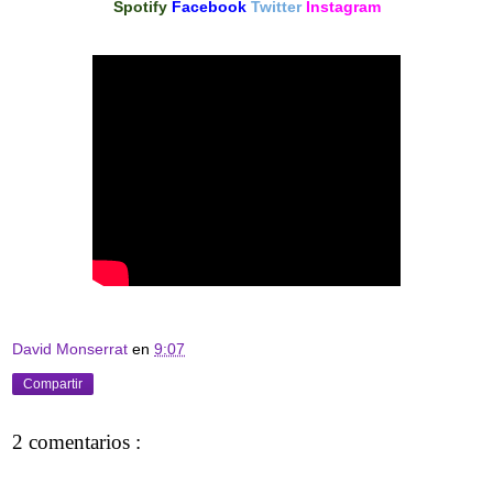
Spotify
Facebook
Twitter
Insta
gram
David Monserrat
en
9:07
Compartir
2 comentarios :