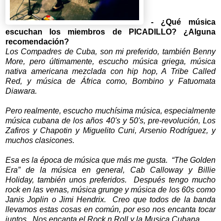
- ¿Qué música
escuchan los miembros de PICADILLO? ¿Alguna
recomendación?
Los Compadres de Cuba, son mi preferido, también Benny
More, pero últimamente, escucho música griega, música
nativa americana mezclada con hip hop, A Tribe Called
Red, y música de África como, Bombino y Fatuomata
Diawara.
Pero realmente, escucho muchísima música, especialmente
música cubana de los años 40's y 50's, pre-revolución, Los
Zafiros y Chapotin y Miguelito Cuni, Arsenio Rodríguez, y
muchos clasicones.
Esa es la época de música que más me gusta. “The Golden
Era” de la música en general, Cab Calloway y Billie
Holiday, también unos preferidos. Después tengo mucho
rock en las venas, música grunge y música de los 60s como
Janis Joplin o Jimi Hendrix. Creo que todos de la banda
llevamos estas cosas en común, por eso nos encanta tocar
juntos. Nos encanta el Rock n Roll y la Musica Cubana.