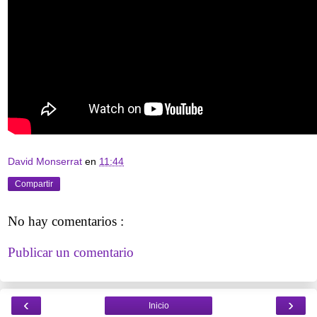
David Monserrat
en
11:44
Compartir
No hay comentarios :
Publicar un comentario
‹
›
Inicio