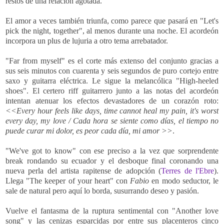
restos de una relación agotada.
El amor a veces también triunfa, como parece que pasará en "Let's
pick the night, together", al menos durante una noche. El acordeón
incorpora un plus de lujuria a otro tema arrebatador.
"Far from myself" es el corte más extenso del conjunto gracias a
sus seis minutos con cuarenta y seis segundos de puro cortejo entre
saxo y guitarra eléctrica. Le sigue la melancólica "High-heeled
shoes". El certero riff guitarrero junto a las notas del acordeón
intentan atenuar los efectos devastadores de un corazón roto:
<<
Every hour feels like days, time cannot heal my pain, it's worst
every day, my love / Cada hora se siente como días, el tiempo no
puede curar mi dolor, es peor cada día, mi amor >>
.
"We've got to know" con ese preciso a la vez que sorprendente
break rondando su ecuador y el desboque final coronando una
nueva perla del artista rapitense de adopción (
Terres de l'Ebre
).
Llega "The keeper of your heart" con
Fabio
en modo seductor, le
sale de natural pero aquí lo borda, susurrando deseo y pasión.
Vuelve el fantasma de la ruptura sentimental con "Another love
song" y las cenizas esparcidas por entre sus placenteros cinco