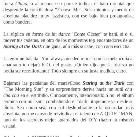
fuera
China
, o al menos eso parece indicar el halo oriental que
desprende la conciliadora "Excuse Me". Seis minutos y medio de
absoluta placidez, muy jazzística, con ese bajo bien protagonista
como bandera.
La súplica en forma de hit
dance
"Come Closer" te hará, si o si,
mover tus caderas, en otro de los momentos top encantadores de un
Staring at the Dark
que gana, aún más si cabe, con cada escucha.
La enorme balada "You always needed more" con su melancolía al
cuadrado te dejará K.O. del gusto. ¿Quién dijo que la tristeza no
podía ser reconfortante? Todo siempre en su justa medida, claro.
Bajamos las persianas del maravilloso
Staring at the Dark
con
"The Morning Sun" y su sorprendente deriva hacia un sutil
cha-
cha-cha
en el estribillo. Curiosamente, intencionado o no, el álbum
termina con un "sun" combatiendo el "dark" imperante ya desde su
título. Sea como sea, con sol deslumbrante o la oscuridad más
absoluta, no me canso de reivindicar el talento de A QUIET MAN,
uno de los secretos mejor guardados del DIY (hazlo tú mismo)
estatal.