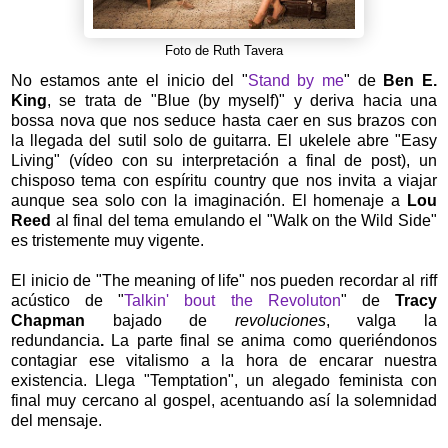
Foto de Ruth Tavera
No estamos ante el inicio del "
Stand by me
" de
Ben E.
King
, se trata de "Blue (by myself)" y deriva hacia una
bossa nova que nos seduce hasta caer en sus brazos con
la llegada del sutil solo de guitarra. El ukelele abre "Easy
Living" (vídeo con su interpretación a final de post), un
chisposo tema con espíritu country que nos invita a viajar
aunque sea solo con la imaginación. El homenaje a
Lou
Reed
al final del tema emulando el "Walk on the Wild Side"
es tristemente muy vigente.
El inicio de "The meaning of life" nos pueden recordar al riff
acústico de "
Talkin' bout the Revoluton
" de
Tracy
Chapman
bajado de
revoluciones
, valga la
redundancia
.
La parte final se anima como queriéndonos
contagiar ese vitalismo a la hora de encarar nuestra
existencia. Llega "Temptation", un alegado feminista con
final muy cercano al gospel, acentuando así la solemnidad
del mensaje.