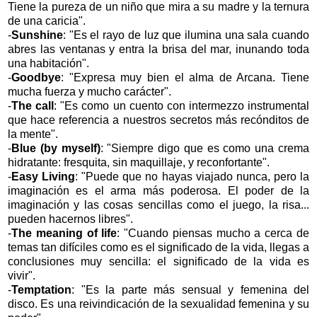
Tiene la pureza de un niño que mira a su madre y la ternura
de una caricia".
-
Sunshine
: "Es el rayo de luz que ilumina una sala cuando
abres las ventanas y entra la brisa del mar, inunando toda
una habitación".
-
Goodbye
: "Expresa muy bien el alma de Arcana. Tiene
mucha fuerza y mucho carácter".
-
The call
: "Es como un cuento con intermezzo instrumental
que hace referencia a nuestros secretos más recónditos de
la mente".
-
Blue (by myself)
: "Siempre digo que es como una crema
hidratante: fresquita, sin maquillaje, y reconfortante".
-
Easy Living
: "Puede que no hayas viajado nunca, pero la
imaginación es el arma más poderosa. El poder de la
imaginación y las cosas sencillas como el juego, la risa...
pueden hacernos libres".
-
The meaning of life
: "Cuando piensas mucho a cerca de
temas tan difíciles como es el significado de la vida, llegas a
conclusiones muy sencilla: el significado de la vida es
vivir".
-
Temptation
: "Es la parte más sensual y femenina del
disco. Es una reivindicación de la sexualidad femenina y su