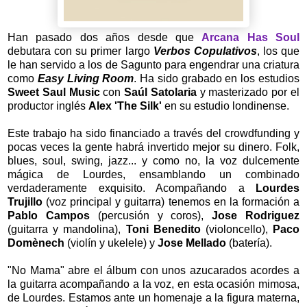
Han pasado dos años desde que
Arcana Has Soul
debutara con su primer largo
Verbos Copulativos
, los que
le han servido a los de Sagunto para engendrar una criatura
como
Easy Living Room
. Ha sido grabado en los estudios
Sweet Saul Music
con
Saúl Satolaria
y masterizado por el
productor inglés
Alex 'The Silk'
en su estudio londinense.
Este trabajo ha sido financiado a través del crowdfunding y
pocas veces la gente habrá invertido mejor su dinero. Folk,
blues, soul, swing, jazz... y como no, la voz dulcemente
mágica de Lourdes, ensamblando un combinado
verdaderamente exquisito. Acompañando a
Lourdes
Trujillo
(voz principal y guitarra) tenemos en la formación a
Pablo Campos
(percusión y coros),
Jose Rodriguez
(guitarra y mandolina),
Toni Benedito
(violoncello),
Paco
Domènech
(violín y ukelele) y
Jose Mellado
(batería).
"No Mama" abre el álbum con unos azucarados acordes a
la guitarra acompañando a la voz, en esta ocasión mimosa,
de Lourdes. Estamos ante un homenaje a la figura materna,