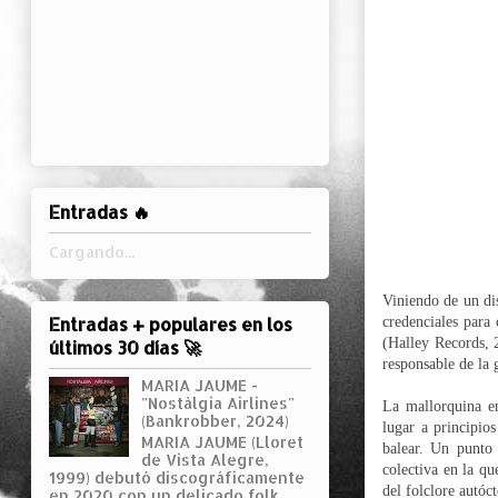
Entradas 🔥
Cargando...
Viniendo de un d
Entradas + populares en los
credenciales para
(Halley Records, 
últimos 30 días 🚀
responsable de la
MARIA JAUME -
"Nostàlgia Airlines"
La mallorquina e
(Bankrobber, 2024)
lugar a principios
MARIA JAUME (Lloret
balear.
Un punto d
de Vista Alegre,
colectiva en la qu
1999) debutó discográficamente
del folclore autóc
en 2020 con un delicado folk