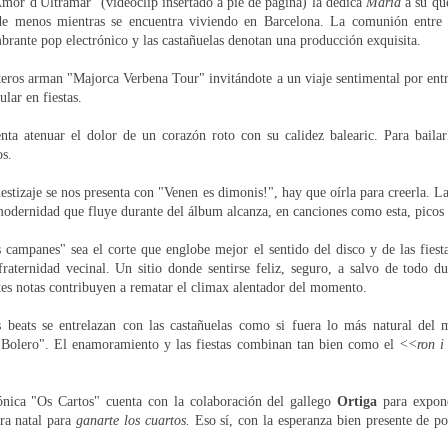
mor d'Ultramar" (videoclip insertado a pie de página) la dedica
Maria
a su que
de menos mientras se encuentra viviendo en Barcelona. La comunión entre la
mbrante pop electrónico y las castañuelas denotan una producción exquisita.
teros arman "Majorca Verbena Tour" invitándote a un viaje sentimental por entr
sular en fiestas.
nta atenuar el dolor de un corazón roto con su calidez balearic. Para baila
os.
tizaje se nos presenta con "Venen es dimonis!", hay que oírla para creerla. La
 modernidad que fluye durante del álbum alcanza, en canciones como esta, pico
 campanes" sea el corte que englobe mejor el sentido del disco y de las fies
fraternidad vecinal. Un sitio donde sentirse feliz, seguro, a salvo de todo d
tes notas contribuyen a rematar el climax alentador del momento.
s beats se entrelazan con las castañuelas como si fuera lo más natural del
 Bolero". El enamoramiento y las fiestas combinan tan bien como el
<<ron i 
ónica "Os Cartos" cuenta con la colaboración del gallego
Ortiga
para expone
rra natal para
ganarte los cuartos.
Eso sí, con
la esperanza bien presente de p