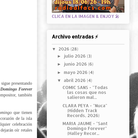
CLICA EN LA IMAGEN & ENJOY 🎤
Archivo entradas ⚡
2026
(28)
▼
julio 2026
(3)
►
junio 2026
(6)
►
mayo 2026
(4)
►
abril 2026
(4)
▼
igue presentando
COMIC SANS - "Todas
 Domingo Forever
las cosas que nos
mpositor, también
salieron mal...
CLARA PEYA - "Nuca"
(Hidden Track
omingo
que tienen
Records, 2026)
 corazón de la isla
MARIA JAUME - "Sant
lquier celebración
Domingo Forever"
dejarán oír retales
(Halley Recor...