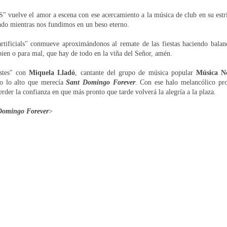
OS"
vuelve el amor a escena con
ese acercamiento a la música de club en su estri
ndo mientras nos fundimos en un beso eterno.
rtificials" conmueve aproximándonos al remate de las fiestas haciendo balan
bien o para mal, que hay de todo en la viña del Señor, amén.
stes" con
Miquela Lladó
, cantante del grupo de música popular
Música N
do lo alto que merecía
Sant Domingo Forever
. Con ese halo melancólico pro
perder la confianza en que más pronto que tarde volverá la alegría a la plaza.
Domingo Forever
>