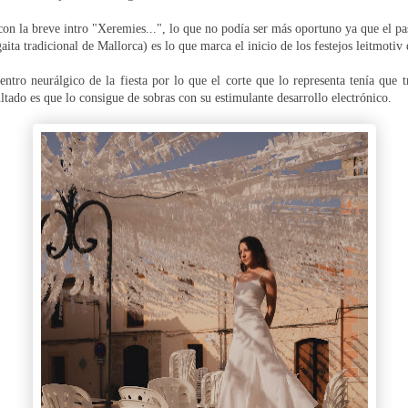
on la breve intro "Xeremies...", lo que no podía ser más oportuno ya que el p
aita tradicional de Mallorca) es lo que marca el inicio de los festejos leitmotiv 
ntro neurálgico de la fiesta por lo que el corte que lo representa tenía que t
ultado es que lo consigue de sobras con su estimulante desarrollo electrónico.