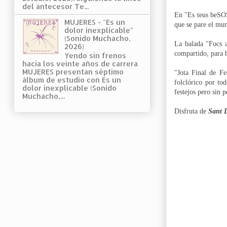
del antecesor Te...
En "Es teus beS
MUJERES - "Es un
que se pare el mu
dolor inexplicable"
(Sonido Muchacho,
La balada "Focs a
2026)
compartido, para 
Yendo sin frenos
hacia los veinte años de carrera
MUJERES presentan séptimo
"Jota Final de Fe
álbum de estudio con Es un
folclórico por to
dolor inexplicable (Sonido
festejos pero sin 
Muchacho,...
Disfruta de
Sant 