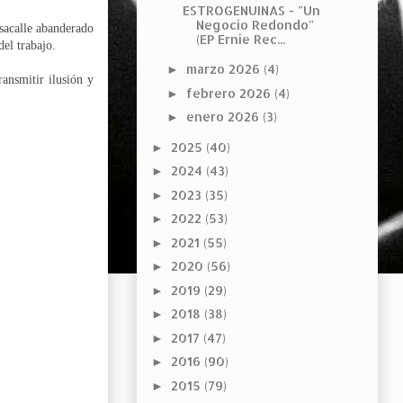
ESTROGENUINAS - "Un
Negocio Redondo"
asacalle abanderado
(EP Ernie Rec...
del trabajo.
marzo 2026
(4)
►
ransmitir ilusión y
febrero 2026
(4)
►
enero 2026
(3)
►
2025
(40)
►
2024
(43)
►
2023
(35)
►
2022
(53)
►
2021
(55)
►
2020
(56)
►
2019
(29)
►
2018
(38)
►
2017
(47)
►
2016
(90)
►
2015
(79)
►