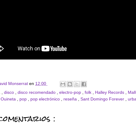
avid Monserrat
en
12:00
a
,
disco
,
disco recomendado
,
electro-pop
,
folk
,
Halley Records
,
Mal
,
Ouineta
,
pop
,
pop electrónico
,
reseña
,
Sant Domingo Forever
,
urb
comentarios :