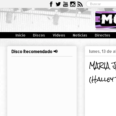
Inicio
Discos
Vídeos
Noticias
Directos
lunes, 13 de 
Disco Recomendado 📢
MARIA 
(Halley