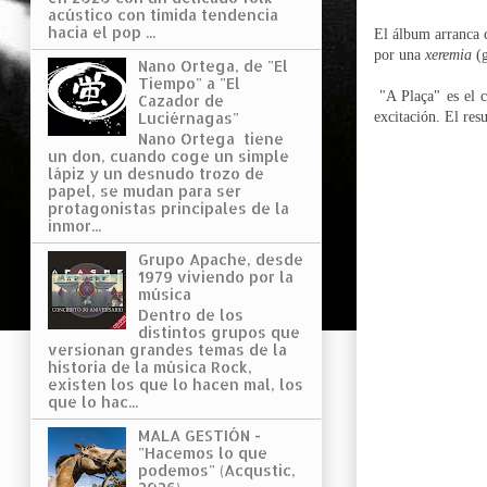
acústico con tímida tendencia
hacia el pop ...
El álbum arranca c
por una
xeremia
(g
Nano Ortega, de "El
Tiempo" a "El
"A Plaça" es el ce
Cazador de
excitación. El res
Luciérnagas"
Nano Ortega tiene
un don, cuando coge un simple
lápiz y un desnudo trozo de
papel, se mudan para ser
protagonistas principales de la
inmor...
Grupo Apache, desde
1979 viviendo por la
música
Dentro de los
distintos grupos que
versionan grandes temas de la
historia de la música Rock,
existen los que lo hacen mal, los
que lo hac...
MALA GESTIÓN -
"Hacemos lo que
podemos" (Acqustic,