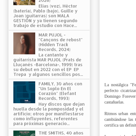
2026)
Elías (voz), Héctor
(batería), Pablo (bajo), Guille y
Joan (guitarras) son MALA
GESTIÓN y ya tienen segundo
trabajo de estudio con Hace...
MAR PUJOL -
"Cançons de rebost"
(Hidden Track
Records, 2024)
La cantante y
guitarrista MAR PUJOL (Prats de
Lluçanés -Barcelona-, 1999) tras
su debut en 2022 con el EP EP
Trepa y algunos sencillos pos...
FAMILY, 30 años con
La nostálgica "F
"Un Soplo En El
perfecto cicatriz
Corazón" (Elefant
Domingo Forever"
Records, 1993)
castañuelas.
Hay discos que dejan
huella desde la pomposidad y el
artificio; otros por manifiestarse
Ritmos urban ent
como influyentes, referentes
cambiándose las 
para próximas generacio...
certifica un defini
THE SMITHS, 40 años