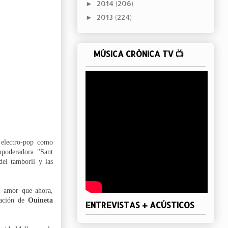
2014
(206)
►
2013
(224)
►
MÚSICA CRÒNICA TV 📺
 electro-pop como
empoderadora "Sant
el tamboril y las
l amor que ahora,
ración de
Ouineta
ENTREVISTAS + ACÚSTICOS