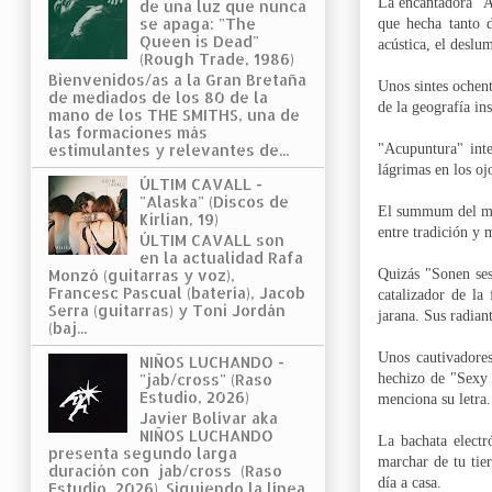
La encantadora "A
de una luz que nunca
se apaga: "The
que hecha tanto 
Queen is Dead"
acústica, el deslu
(Rough Trade, 1986)
Bienvenidos/as a la Gran Bretaña
Unos sintes ochen
de mediados de los 80 de la
de la geografí
a in
mano de los THE SMITHS, una de
las formaciones más
"Acupuntura" inte
estimulantes y relevantes de...
lágrimas en los oj
ÚLTIM CAVALL -
"Alaska" (Discos de
El summum del mes
Kirlian, 19)
entre tradición y
ÚLTIM CAVALL son
en la actualidad Rafa
Quizás "Sonen ses
Monzó (guitarras y voz),
Francesc Pascual (batería), Jacob
catalizador de la 
Serra (guitarras) y Toni Jordán
jarana. Sus radian
(baj...
Unos cautivadore
NIÑOS LUCHANDO -
hechizo de "Sexy
"jab/cross" (Raso
Estudio, 2026)
menciona su letra.
Javier Bolívar aka
NIÑOS LUCHANDO
La bachata electr
presenta segundo larga
marchar de tu tie
duración con jab/cross (Raso
día a casa.
Estudio, 2026). Siguiendo la línea