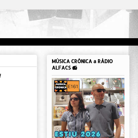
MÚSICA CRÒNICA a RÀDIO
ALFACS 📻
"