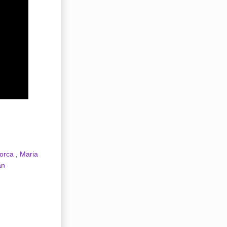
lorca
,
Maria
an