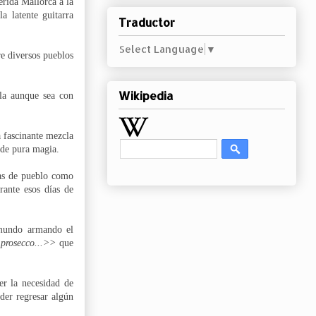
rida Mallorca a la
 latente guitarra
Traductor
Select Language
▼
e diversos pueblos
Wikipedia
rla aunque sea con
 fascinante mezcla
s de pura magia.
tas de pueblo como
urante esos días de
 mundo armando el
prosecco...>>
que
r la necesidad de
oder regresar algún