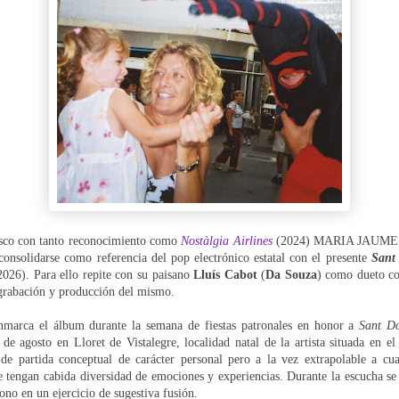
isco con tanto reconocimiento como
Nostàlgia Airlines
(2024) MARIA JAUME s
 consolidarse como referencia del pop electrónico estatal con el presente
Sant
2026). Para ello repite con su paisano
Lluís Cabot
(
Da Souza
) como dueto co
 grabación y producción del mismo.
nmarca el álbum durante la semana de fiestas patronales en honor a
Sant D
 de agosto en Lloret de Vistalegre, localidad natal de la artista situada en el
e partida conceptual de carácter personal pero a la vez extrapolable a cua
e tengan cabida diversidad de emociones y experiencias. Durante la escucha se 
tono en un ejercicio de sugestiva fusión.