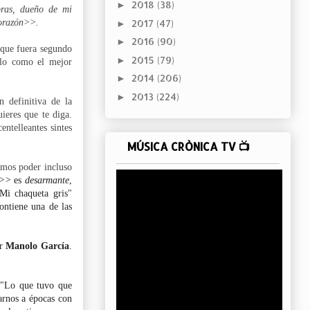
2018
(38)
►
bras, dueño de mi
corazón>>.
2017
(47)
►
2016
(90)
►
 que fuera segundo
2015
(79)
►
llo como el mejor
2014
(206)
►
2013
(224)
►
 definitiva de la
ieres que te diga.
ntelleantes sintes
MÚSICA CRÒNICA TV 📺
amos poder incluso
a>>
es
desarmante
,
Mi chaqueta gris"
ontiene una de las
ar
Manolo García
.
n "Lo que tuvo que
arnos a épocas con