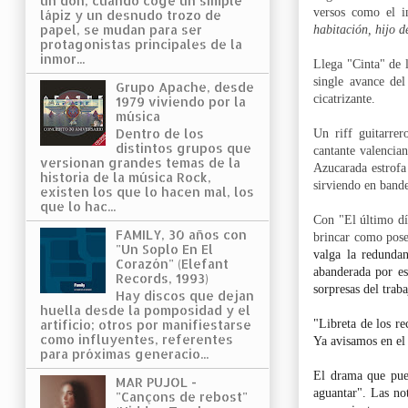
un don, cuando coge un simple
versos como el i
lápiz y un desnudo trozo de
papel, se mudan para ser
habitación, hijo d
protagonistas principales de la
inmor...
Llega "Cinta" de 
single avance de
Grupo Apache, desde
cicatrizante.
1979 viviendo por la
música
Dentro de los
Un riff guitarre
distintos grupos que
cantante valencia
versionan grandes temas de la
Azucarada estrofa
historia de la música Rock,
sirviendo en bande
existen los que lo hacen mal, los
que lo hac...
Con "El último dí
FAMILY, 30 años con
brincar como pose
"Un Soplo En El
valga la redunda
Corazón" (Elefant
abanderada por es
Records, 1993)
sorpresas del trab
Hay discos que dejan
huella desde la pomposidad y el
artificio; otros por manifiestarse
"Libreta de los r
como influyentes, referentes
Ya avisamos en el 
para próximas generacio...
El drama que pued
MAR PUJOL -
aguantar". Las no
"Cançons de rebost"