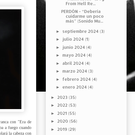
From Hell Re...
PERDÓN - “Debería
cuidarme un poco
más” (Sonido Mu...
septiembre 2024
(3)
►
julio 2024
(1)
►
junio 2024
(4)
►
mayo 2024
(4)
►
abril 2024
(4)
►
marzo 2024
(3)
►
febrero 2024
(4)
►
enero 2024
(4)
►
2023
(35)
►
2022
(53)
►
2021
(55)
►
2020
(56)
►
ranca con "Era de
aba a fuego cuando
2019
(29)
►
volará la cabeza con