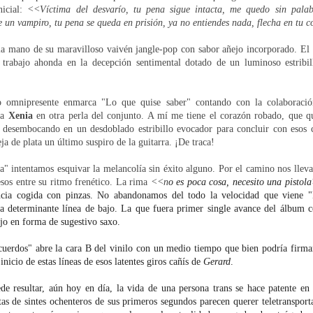
nicial:
<<Víctima del desvarío, tu pena sigue intacta, me quedo sin pala
e un vampiro, tu pena se queda en prisión, ya no entiendes nada, flecha en tu 
la mano de su maravilloso vaivén jangle-pop con sabor añejo incorporado. El
l trabajo ahonda en la decepción sentimental dotado de un luminoso estribi
ro omnipresente enmarca "Lo que quise saber" contando con la colaboración
na
Xenia
en otra perla del conjunto. A mí me tiene el corazón robado, que qu
 desembocando en un desdoblado estribillo evocador para concluir con esos ce
ja de plata un último suspiro de la guitarra. ¡De traca!
a" intentamos esquivar la melancolía sin éxito alguno. Por el camino nos llev
sos entre su ritmo frenético. La rima
<<n
o es poca cosa, necesito una pistol
ncia cogida con pinzas. No abandonamos del todo la velocidad que viene "
a determinante línea de bajo. La que fuera primer single avance del álbum c
ajo en forma de sugestivo saxo.
ecuerdos" abre la cara B del vinilo con un medio tiempo que bien podría firm
inicio de estas líneas de esos latentes giros cañís de
Gerard
.
e resultar, aún hoy en día, la vida de una persona trans se hace patente e
tas de sintes ochenteros de sus primeros segundos parecen querer teletransport