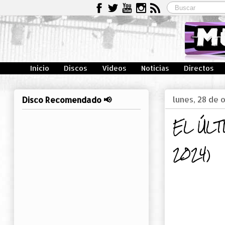
Inicio
Discos
Vídeos
Noticias
Directos
lunes, 28 de 
Disco Recomendado 📢
EL ÚLTI
2024)