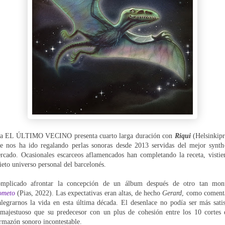
a EL ÚLTIMO VECINO presenta cuarto larga duración con
Riqui
(Helsinkipr
ue nos ha ido regalando perlas sonoras desde 2013 servidas
del mejor synth
rcado. Ocasionales escarceos aflamencados han completando la receta, vistie
uieto universo personal del barcelonés.
complicado afrontar la concepción de un álbum después de otro tan mo
ometo
(Pias, 2022). Las expectativas eran altas, de hecho
Gerard
, como coment
legrarnos la vida en esta última década. El desenlace no podía ser más sati
 majestuoso que su predecesor con un plus de cohesión entre los 10 cortes
rmazón sonoro incontestable.