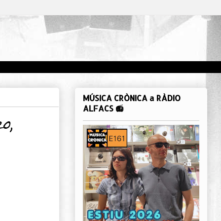
MÚSICA CRÒNICA a RÀDIO
ALFACS 📻
o,