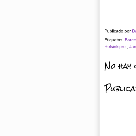
Publicado por
D
Etiquetas:
Barc
Helsinkipro
,
Ja
No hay 
Public