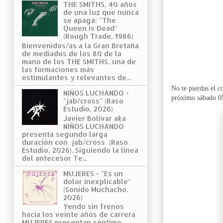
THE SMITHS, 40 años
de una luz que nunca
se apaga: "The
Queen is Dead"
(Rough Trade, 1986)
Bienvenidos/as a la Gran Bretaña
de mediados de los 80 de la
mano de los THE SMITHS, una de
las formaciones más
estimulantes y relevantes de...
No te pierdas el c
NIÑOS LUCHANDO -
próximo sábado 05
"jab/cross" (Raso
Estudio, 2026)
Javier Bolívar aka
NIÑOS LUCHANDO
presenta segundo larga
duración con jab/cross (Raso
Estudio, 2026). Siguiendo la línea
del antecesor Te...
MUJERES - "Es un
dolor inexplicable"
(Sonido Muchacho,
2026)
Yendo sin frenos
hacia los veinte años de carrera
MUJERES presentan séptimo