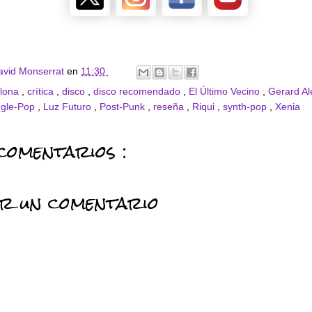
avid Monserrat
en
11:30
elona
,
crítica
,
disco
,
disco recomendado
,
El Último Vecino
,
Gerard A
ngle-Pop
,
Luz Futuro
,
Post-Punk
,
reseña
,
Riqui
,
synth-pop
,
Xenia
comentarios :
ar un comentario