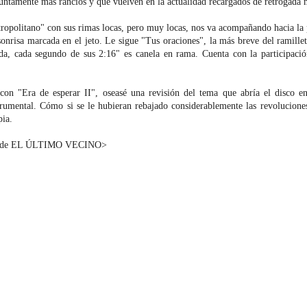
untamente más rancios y que vuelven en la actualidad recargados de retrógada m
ropolitano" con sus rimas locas, pero muy locas, nos va acompañando hacia la p
nrisa marcada en el jeto. Le sigue "Tus oraciones", la más breve del ramillet
a, cada segundo de sus 2:16" es canela en rama. Cuenta con la participaci
con "Era de esperar II", oseasé una revisión del tema que abría el disco e
trumental. Cómo si se le hubieran rebajado considerablemente las revolucione
pia.
de EL ÚLTIMO VECINO>