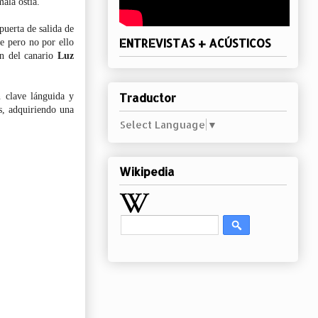
ala ostia.
uerta de salida de
ENTREVISTAS + ACÚSTICOS
e pero no por ello
ón del canario
Luz
Traductor
n clave lánguida y
s, adquiriendo una
Select Language
▼
Wikipedia