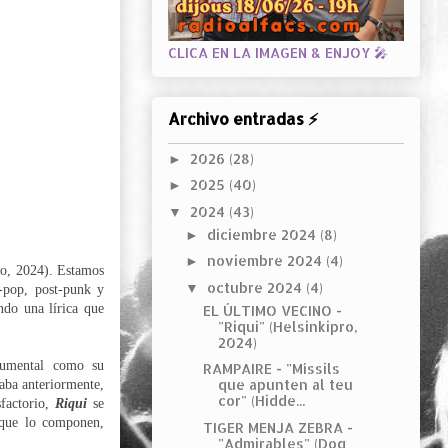
CLICA EN LA IMAGEN & ENJOY 🎤
Archivo entradas ⚡
2026
(28)
►
2025
(40)
►
2024
(43)
▼
diciembre 2024
(8)
►
noviembre 2024
(4)
►
o, 2024). Estamos
octubre 2024
(4)
▼
-pop, post-punk y
ndo una lírica que
EL ÚLTIMO VECINO -
"Riqui" (Helsinkipro,
2024)
numental como su
RAMPAIRE - "Míssils
que apunten al teu
aba anteriormente,
cor" (Hidde...
sfactorio,
Riqui
se
 que lo componen,
TIGER MENJA ZEBRA -
"Admirables" (Dog