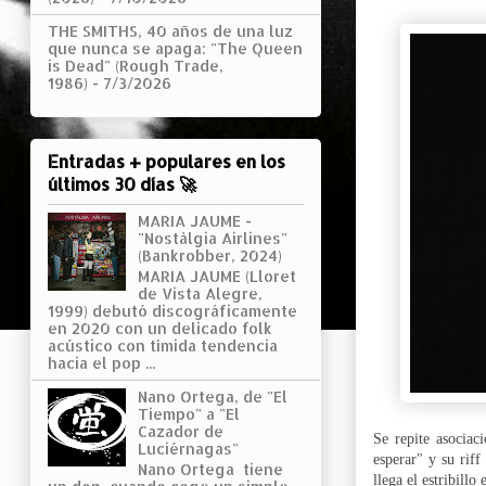
THE SMITHS, 40 años de una luz
que nunca se apaga: "The Queen
is Dead" (Rough Trade,
1986)
- 7/3/2026
Entradas + populares en los
últimos 30 días 🚀
MARIA JAUME -
"Nostàlgia Airlines"
(Bankrobber, 2024)
MARIA JAUME (Lloret
de Vista Alegre,
1999) debutó discográficamente
en 2020 con un delicado folk
acústico con tímida tendencia
hacia el pop ...
Nano Ortega, de "El
Tiempo" a "El
Cazador de
Se repite
asociac
Luciérnagas"
esperar" y su rif
Nano Ortega tiene
llega el estribill