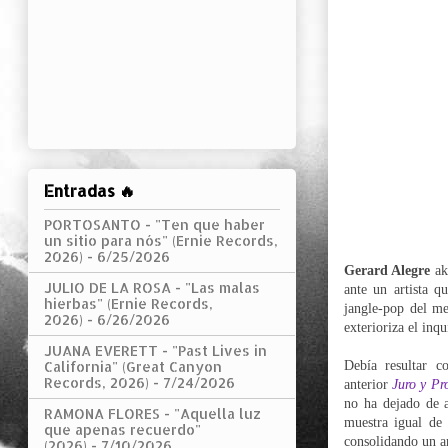
Entradas 🔥
PORTOSANTO - "Ten que haber
un sitio para nós" (Ernie Records,
2026)
- 6/25/2026
Gerard Alegre
ak
JULIO DE LA ROSA - "Las malas
ante un artista q
hierbas" (Ernie Records,
jangle-pop del me
2026)
- 6/26/2026
exterioriza el inq
JUANA EVERETT - "Past Lives in
Debía resultar 
California" (Great Canyon
Records, 2026)
- 7/24/2026
anterior
Juro y Pr
no ha dejado de a
RAMONA FLORES - "Aquella luz
muestra igual de
que apenas recuerdo"
consolidando un a
(2026)
- 7/10/2026