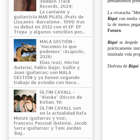
(Hidden Track
pensamientos pres
Records, 2024)
La cantante y
La vivaracha "Met
guitarrista MAR PUJOL (Prats de
Riqui
con media so
Lluçanés -Barcelona-, 1999) tras
la de menos pegad
su debut en 2022 con el EP EP
Futuro
.
Trepa y algunos sencillos pos...
MALA GESTIÓN -
Riqui
se despide 
"Hacemos lo que
prácticamente ins
podemos" (Acqustic,
inusitada vida pro
2026)
Elías (voz), Héctor
Disfruta de
Riqui
(batería), Pablo (bajo), Guille y
Joan (guitarras) son MALA
GESTIÓN y ya tienen segundo
trabajo de estudio con Hace...
ÚLTIM CAVALL -
"Alaska" (Discos de
Kirlian, 19)
ÚLTIM CAVALL son
en la actualidad Rafa
Monzó (guitarras y voz),
Francesc Pascual (batería), Jacob
Serra (guitarras) y Toni Jordán
(baj...