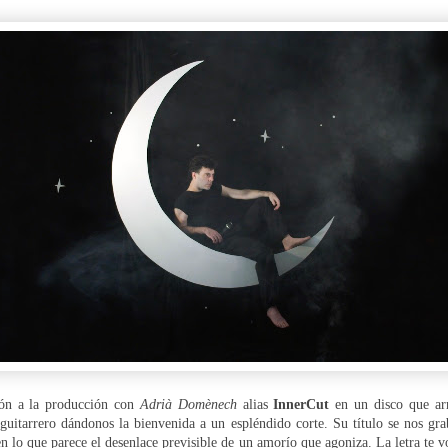
ión a la producción con
Adrià Domènech
alias
InnerCut
en un
disco que ar
f guitarrero dándonos la bienvenida a un espléndido corte. Su título se nos gr
o en lo que parece el desenlace previsible de un amorío que agoniza
. La letra te 