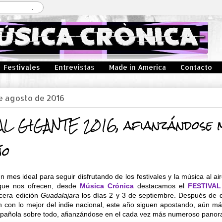
Festivales
Entrevistas
Made in America
Contacto
e agosto de 2016
AL GIGANTE 2016, afianzándose 
ño
 mes ideal para seguir disfrutando de los festivales y la música al aire
s que nos ofrecen, desde
Música Crónica
destacamos el
FESTIVAL
rcera edición
Guadalajara
los días 2 y 3 de septiembre. Después de 
n con lo mejor del indie nacional, este año siguen apostando, aún más
spañola sobre todo, afianzándose en el cada vez más numeroso panora