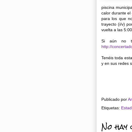
piscina municip
calor durante el
para los que n
trayecto (i/v) p
vuelta a las 5:0
Si aún no ti
http://concerta
Tenéis toda es
y en sus redes s
Publicado por
An
Etiquetas:
Estad
No hay 