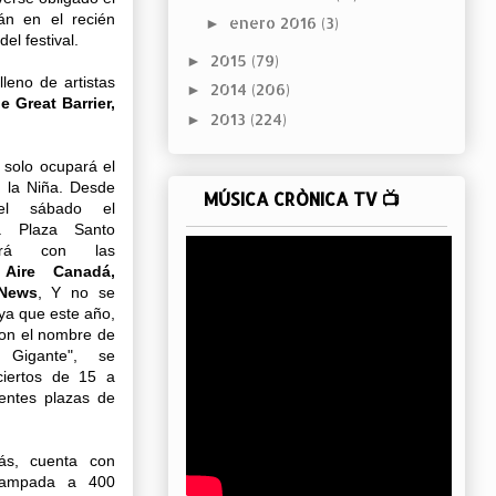
án en el recién
enero 2016
(3)
►
el festival.
2015
(79)
►
leno de artistas
2014
(206)
►
 Great Barrier,
2013
(224)
►
 solo ocupará el
 la Niña. Desde
MÚSICA CRÒNICA TV 📺
el sábado el
a Plaza Santo
ará con las
e
Aire Canadá,
News
, Y no se
ya que este año,
on el nombre de
 Gigante", se
ciertos de 15 a
entes plazas de
más, cuenta con
campada a 400