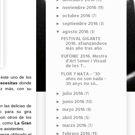
noviembre 2016
(11)
►
octubre 2016
(7)
►
septiembre 2016
(3)
►
agosto 2016
(3)
▼
FESTIVAL GIGANTE
2016, afianzándose
más año tras año
EUFÒNIC 2016, Mostra
d'Art Sonor i Visual
de les T...
FLOR Y NATA - "30
 éste uno de los
años no son nada -
ecesitas
donde
30 anys no só...
ez más, con su
julio 2016
(7)
►
junio 2016
(13)
►
 las delicias de
mayo 2016
(9)
►
o para su gira
on otros de los
abril 2016
(5)
►
na, como
La Gran
marzo 2016
(7)
►
s asistentes.
febrero 2016
(11)
►
 verse obligado el