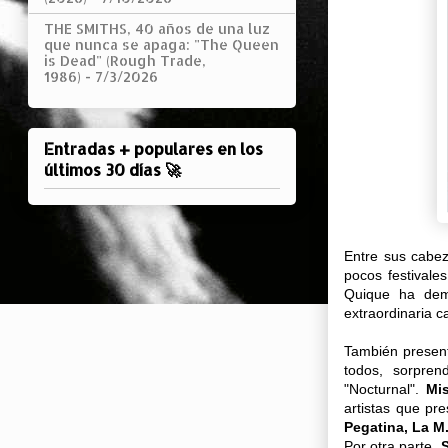
THE SMITHS, 40 años de una luz
que nunca se apaga: "The Queen
is Dead" (Rough Trade,
1986)
- 7/3/2026
Entradas + populares en los
últimos 30 días 🚀
Entre sus cabe
pocos festivale
Quique ha dem
extraordinaria c
También prese
todos, sorpre
"Nocturnal".
Mis
artistas que pr
Pegatina, La M
Por otra parte,