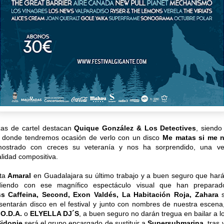
zas de cartel destacan
Quique González
&
Los Detectives
, siendo
s donde tendremos ocasión de verlo con un disco
Me matas si me n
ostrado con creces su veteranía y nos ha sorprendido, una v
alidad compositiva.
nta
Amaral
en Guadalajara su último trabajo y a buen seguro que harán
ndiendo con ese magnífico espectáculo visual que han preparad
s Caffeina, Second, Exon Valdés, La Habitación Roja, Zahara
s
esentarán disco en el festival y junto con nombres de nuestra esce
.O.D.A.
o
ELYELLA DJ´S
, a buen seguro no darán tregua en bailar a lo
Sidonie
será el grupo encargado de sustituir a
Supersubmarina
, tras