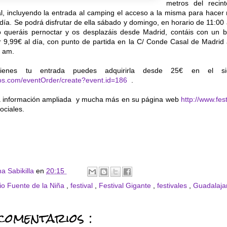
metros del recin
al, incluyendo la entrada al camping el acceso a la misma para hacer 
 día. Se podrá disfrutar de ella sábado y domingo, en horario de 11:00
o queráis pernoctar y os desplazáis desde Madrid, contáis con un 
or 9,99€ al día, con punto de partida en la C/ Conde Casal de Madrid
0 am.
enes tu entrada puedes adquirirla desde 25€ en el sig
dos.com/eventOrder/create?event.id=186
.
ta información ampliada y mucha más en su página web
http://www.fes
ociales.
a Sabikilla
en
20:15
io Fuente de la Niña
,
festival
,
Festival Gigante
,
festivales
,
Guadalaj
comentarios :