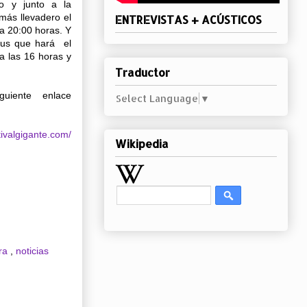
to y junto a la
más llevadero el
ENTREVISTAS + ACÚSTICOS
 a 20:00 horas. Y
bus que hará el
 a las 16 horas y
Traductor
uiente enlace
Select Language
▼
tivalgigante.com/
Wikipedia
ara
,
noticias