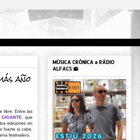
MÚSICA CRÒNICA a RÀDIO
ALFACS 📻
más año
 libre. Entre las
 GIGANTE
, que
dos ediciones en
 fuerte si cabe,
ma festivalero.