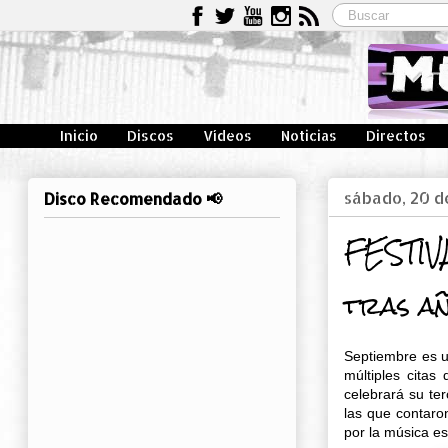
Inicio
Discos
Vídeos
Noticias
Directos
sábado, 20 d
Disco Recomendado 📢
FESTIV
tras a
Septiembre es un
múltiples cita
celebrará su te
las que contaro
por la música e