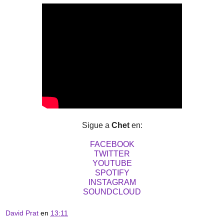
Sigue a 
Chet
 en:
FACEBOOK
TWITTER
YOUTUBE
SPOTIFY
INSTAGRAM
SOUNDCLOUD
David Prat
en
13:11