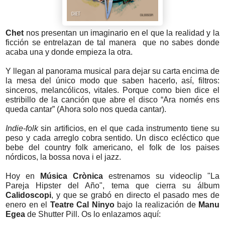
Chet
 nos presentan un imaginario en el que la realidad y la 
ficción se entrelazan de tal manera  que no sabes donde 
acaba una y donde empieza la otra. 
Y llegan al panorama musical para dejar su carta encima de 
la mesa
del único modo que saben hacerlo, así, filtros: 
sinceros, melancólicos, vitales. Porque como bien dice el 
estribillo de la canción que abre el disco “Ara només ens 
queda cantar” (Ahora solo nos queda cantar).
Indie-folk
 sin artificios, en el que cada instrumento tiene su 
peso y cada arreglo cobra sentido. Un disco ecléctico que 
bebe del country folk americano, el folk de los paises 
nórdicos, la bossa nova i el jazz.
Hoy en 
Música Crònica
 estrenamos su videoclip "La 
Pareja Hipster del Año", tema que cierra su álbum 
Calidoscopi
, y que se grabó en directo el pasado mes de 
enero en el 
Teatre Cal Ninyo
 bajo la realización de 
Manu 
Egea
 de Shutter Pill. Os lo enlazamos aquí: 